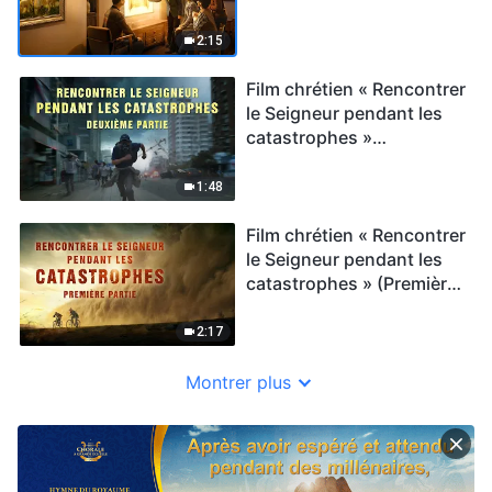
2:15
Film chrétien « Rencontrer
le Seigneur pendant les
catastrophes »
(Deuxième partie) Bande-
annonce
1:48
Film chrétien « Rencontrer
le Seigneur pendant les
catastrophes » (Première
partie) Bande-annonce
2:17
Montrer plus