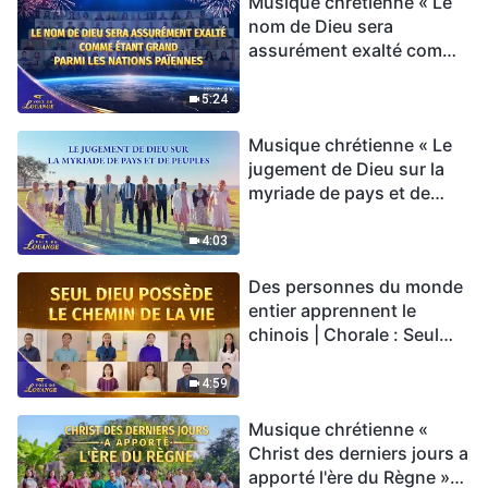
Musique chrétienne « Le
nom de Dieu sera
assurément exalté comme
étant grand parmi les
nations païennes » Hymne
5:24
choral | Voix de louange
Musique chrétienne « Le
2026
jugement de Dieu sur la
myriade de pays et de
peuples » Hymne choral |
Voix de louange 2026
4:03
Des personnes du monde
entier apprennent le
chinois | Chorale : Seul
Dieu possède le chemin
de la vie | Voix de louange
4:59
2026
Musique chrétienne «
Christ des derniers jours a
apporté l'ère du Règne »