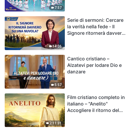
7:57
Serie di sermoni: Cercare
la verità nella fede - Il
Signore ritornerà davvero
su una nuvola?
14:06
Cantico cristiano –
Alzatevi per lodare Dio e
danzare
5:57
Film cristiano completo in
italiano – "Anelito"
Accogliere il ritorno del
Signore Gesù
2:11:31