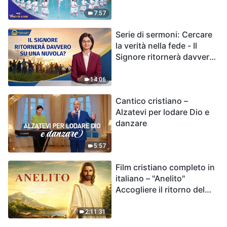
7:57
Serie di sermoni: Cercare
la verità nella fede - Il
Signore ritornerà davvero
su una nuvola?
14:06
Cantico cristiano –
Alzatevi per lodare Dio e
danzare
5:57
Film cristiano completo in
italiano – "Anelito"
Accogliere il ritorno del
Signore Gesù
2:11:31