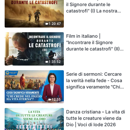
il Signore durante le
catastrofi" (I) La nostra
casa, la Terra, è sull'orlo
del precipizio, dove è
1:20:47
diretta l'umanità?
Film in italiano |
"Incontrare il Signore
durante le catastrofi" (II)
Le calamità degli ultimi
giorni arrivano. Come
1:35:52
possiamo entrare nel
Serie di sermoni: Cercare
Regno di Dio?
la verità nella fede - Cosa
significa veramente "Chi
crede nel Figlio ha vita
eterna"?
12:55
Danza cristiana – La vita di
tutte le creature viene da
Dio | Voci di lode 2026