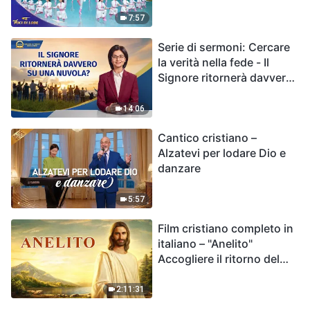
7:57
Serie di sermoni: Cercare
la verità nella fede - Il
Signore ritornerà davvero
su una nuvola?
14:06
Cantico cristiano –
Alzatevi per lodare Dio e
danzare
5:57
Film cristiano completo in
italiano – "Anelito"
Accogliere il ritorno del
Signore Gesù
2:11:31