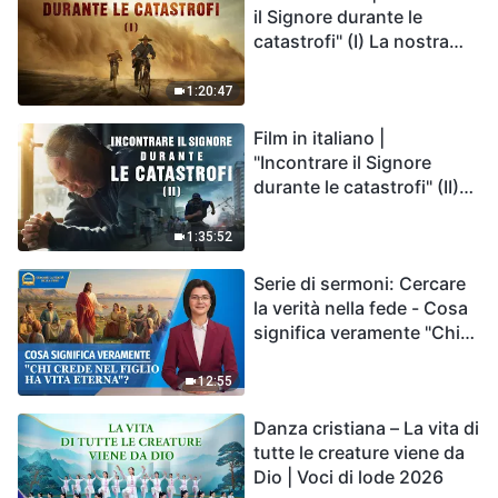
il Signore durante le
catastrofi" (I) La nostra
casa, la Terra, è sull'orlo
del precipizio, dove è
1:20:47
diretta l'umanità?
Film in italiano |
"Incontrare il Signore
durante le catastrofi" (II)
Le calamità degli ultimi
giorni arrivano. Come
1:35:52
possiamo entrare nel
Serie di sermoni: Cercare
Regno di Dio?
la verità nella fede - Cosa
significa veramente "Chi
crede nel Figlio ha vita
eterna"?
12:55
Danza cristiana – La vita di
tutte le creature viene da
Dio | Voci di lode 2026