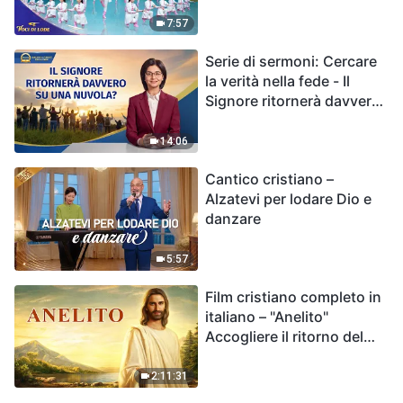
7:57
Serie di sermoni: Cercare
la verità nella fede - Il
Signore ritornerà davvero
su una nuvola?
14:06
Cantico cristiano –
Alzatevi per lodare Dio e
danzare
5:57
Film cristiano completo in
italiano – "Anelito"
Accogliere il ritorno del
Signore Gesù
2:11:31