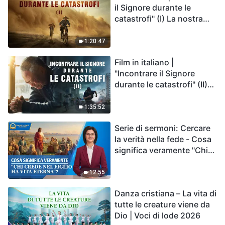
il Signore durante le
catastrofi" (I) La nostra
casa, la Terra, è sull'orlo
del precipizio, dove è
1:20:47
diretta l'umanità?
Film in italiano |
"Incontrare il Signore
durante le catastrofi" (II)
Le calamità degli ultimi
giorni arrivano. Come
1:35:52
possiamo entrare nel
Serie di sermoni: Cercare
Regno di Dio?
la verità nella fede - Cosa
significa veramente "Chi
crede nel Figlio ha vita
eterna"?
12:55
Danza cristiana – La vita di
tutte le creature viene da
Dio | Voci di lode 2026