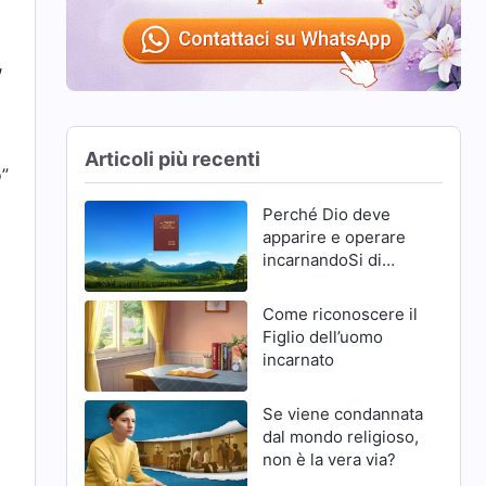
,
Articoli più recenti
o”
Perché Dio deve
apparire e operare
incarnandoSi di
nuovo negli ultimi
giorni
Come riconoscere il
Figlio dell’uomo
incarnato
Se viene condannata
dal mondo religioso,
non è la vera via?