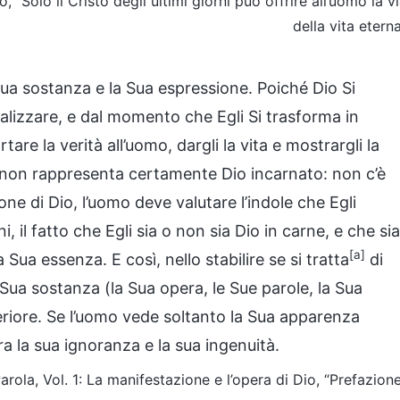
, “Solo il Cristo degli ultimi giorni può offrire all’uomo la v
della vita etern
Sua sostanza e la Sua espressione. Poiché Dio Si
alizzare, e dal momento che Egli Si trasforma in
are la verità all’uomo, dargli la vita e mostrargli la
o non rappresenta certamente Dio incarnato: non c’è
one di Dio, l’uomo deve valutare l’indole che Egli
i, il fatto che Egli sia o non sia Dio in carne, e che sia
[a]
 Sua essenza. E così, nello stabilire se si tratta
di
 Sua sostanza (la Sua opera, le Sue parole, la Sua
teriore. Se l’uomo vede soltanto la Sua apparenza
ra la sua ignoranza e la sua ingenuità.
arola, Vol. 1: La manifestazione e l’opera di Dio, “Prefazion