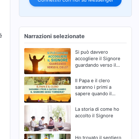
é
Narrazioni selezionate
Si può davvero
accogliere il Signore
guardando verso il
cielo?
Il Papa e il clero
saranno i primi a
sapere quando il
Signore Gesù
tornerà?
La storia di come ho
accolto il Signore
Ho trovato il sentiero