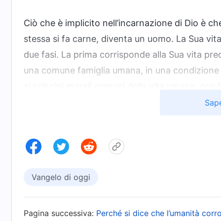
Ciò che è implicito nell’incarnazione di Dio è ch
stessa si fa carne, diventa un uomo. La Sua vita
due fasi. La prima corrisponde alla Sua vita pre
una comune famiglia umana, in una condizione d
ai principi morali comuni della vita umana, con 
debolezze umane e le emozioni umane normali. In 
Sape
una condizione di umanità del tutto normale, no
umane. La seconda fase è la vita che Egli vive d
dimora ancora in una condizione di umanità c
mostrare alcun segno esteriore del soprannatura
Vangelo di oggi
ministero e durante questo periodo la Sua norma
ordinaria della Sua divinità; poiché, ormai, la 
grado di svolgere il Suo ministero. Così, la seco
Pagina successiva:
Perché si dice che l’umanità cor