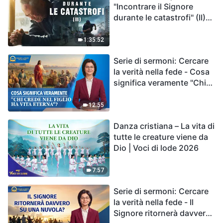
"Incontrare il Signore
durante le catastrofi" (II)
Le calamità degli ultimi
giorni arrivano. Come
1:35:52
possiamo entrare nel
Serie di sermoni: Cercare
Regno di Dio?
la verità nella fede - Cosa
significa veramente "Chi
crede nel Figlio ha vita
eterna"?
12:55
Danza cristiana – La vita di
tutte le creature viene da
Dio | Voci di lode 2026
7:57
Serie di sermoni: Cercare
la verità nella fede - Il
Signore ritornerà davvero