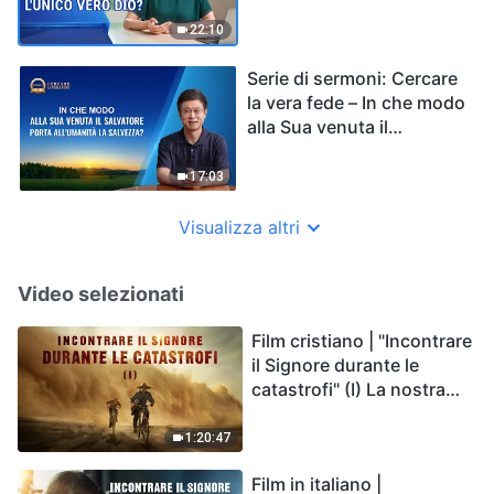
22:10
Serie di sermoni: Cercare
la vera fede – In che modo
alla Sua venuta il
Salvatore porta
all'umanità la salvezza?
17:03
Visualizza altri
Video selezionati
Film cristiano | "Incontrare
il Signore durante le
catastrofi" (I) La nostra
casa, la Terra, è sull'orlo
del precipizio, dove è
1:20:47
diretta l'umanità?
Film in italiano |