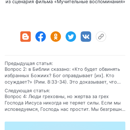
из сценария фильма «Мучительные воспоминания»
Предыдущая статья:
Вопрос 2: в Библии сказано: «Кто будет обвинять
избранных Божиих? Бог оправдывает [их]. Кто
осуждает?»
(Рим. 8:33-34)
. Это доказывает, что
благодаря распятию Господа Иисуса на кресте
Следующая статья:
прощены все наши грехи. Бог больше не считает
Вопрос 4: Люди греховны, но жертва за грех
нас грешниками. Кто может обвинить нас?
Господа Иисуса никогда не теряет силы. Если мы
исповедуемся, Господь нас простит. Мы безгрешны
в глазах Господа, и сможем войти в Царство
Небесное!