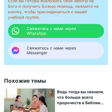
Если вы готовы возложить свои заботы на
Который стал плотью, что Он никем
Бога и получить Божью помощь, нажмите на
кнопку, чтобы присоединиться к нашей
непоругаем, и что никто не может превзойти
учебной группе.
Его словесный суд, и никакая сила тьмы не
может взять верх над Его властью. Человек
Свяжитесь с нами через
WhatsApp
всецело подчиняется Ему, потому что Он есть
Слово, ставшее плотью, а также из-за Его
Свяжитесь с нами через
власти и Его суда словом. Работа,
Messenger
проделанная Его воплощением, есть та
власть, которой Он обладает. Он становится
плотью, потому что плоть тоже может
Похожие темы
обладать властью, и Он способен совершать
Ведь тогда вы сказали,
работу среди людей практическим —
что больше всего
видимым и осязаемым для человека —
пророчеств в Библии
способом. Такой труд намного более
говорят о Божьей