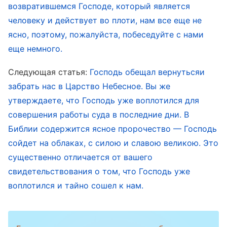
возвратившемся Господе, который является
человеком. Такова власть Бога во плоти и
человеку и действует во плоти, нам все еще не
значимость воплощения Божьего. И делается
ясно, поэтому, пожалуйста, побеседуйте с нами
это для того, чтобы явить власть Божьего
еще немного.
воплощения, чтобы показать результаты
Следующая статья:
Господь обещал вернутьсяи
работы слова и Духа, Который стал плотью.
забрать нас в Царство Небесное. Вы же
Он демонстрирует Свою власть через суд
утверждаете, что Господь уже воплотился для
словом над человеком. Хотя Его плоть и
совершения работы суда в последние дни. В
является внешне оболочкой, представляющей
Библии содержится ясное пророчество — Господь
обыкновенную и нормальную человечность,
сойдет на облаках, с силою и славою великою. Это
но те результаты, которых достигает Его
существенно отличается от вашего
слово, показывают человеку, что Он исполнен
свидетельствования о том, что Господь уже
воплотился и тайно сошел к нам.
власти, что Он — Сам Бог и что Его слова —
это проявление Самого Бога. Это показывает
всякому человеку, что Он — Сам Бог, Сам Бог,