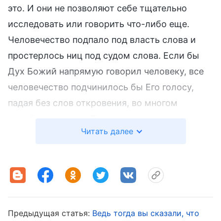
это. И они не позволяют себе тщательно
исследовать или говорить что-либо еще.
Человечество подпало под власть слова и
простерлось ниц под судом слова. Если бы
Дух Божий напрямую говорил человеку, все
человечество подчинилось бы Его голосу,
падая без слов откровения, во многом
подобно тому, как Павел упал на землю,
Читать далее
увидев свет на пути в Дамаск. Если бы Бог и
далее работал подобным образом, человек
никогда бы не смог познать через суд слова
собственную развращенность и тем самым
достичь спасения. Лишь став плотью, Бог
смог лично донести Свои слова всем до
Предыдущая статья:
Ведь тогда вы сказали, что