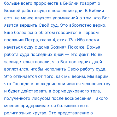
больше всего пророчеств в Библии говорят о
единого, чтобы все, имеющие уши, услышали
Божьей работе суда в последние дни. В Библии
Его слова и приняли Его вершимый словом
есть не менее двухсот упоминаний о том, что Бог
суд. Такой результат достигается только Его
явится вершить Свой суд. Это абсолютно верно.
словом, но не через явление Духа, которое
Еще более ясно об этом говорится в Первом
заставляет повиноваться испуганного
послании Петра, глава 4, стих 17: «Ибо время
человека. Только через такую практическую
начаться суду с дома Божия» Похоже, Божья
и необычайную работу может быть
работа суда последних дней — это факт. Но вы
засвидетельствовали, что Бог последних дней
полностью раскрыт ветхий характер
воплотился, чтобы исполнить Свою работу суда.
человека, который был скрыт в нем в течение
Это отличается от того, как мы верим. Мы верим,
многих лет, — и это позволяет человеку
что Господь в последние дни явится человечеству
признать его и изменить его. Таков
и будет действовать в форме духовного тела,
практический труд воплотившегося Бога. Он
полученного Иисусом после воскресения. Такого
говорит и вершит суд практическим образом,
мнения придерживается большинство в
чтобы словом достичь результатов суда над
религиозных кругах. Это представление о