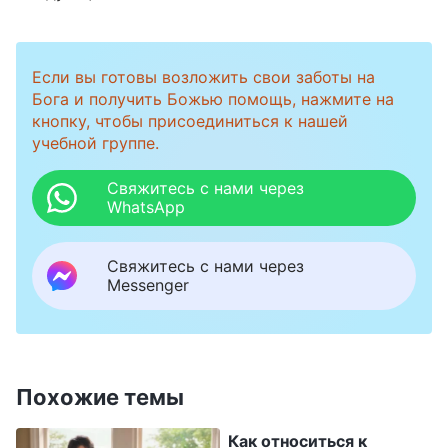
сменить». Однако сестра Лю беззаботно
ответила: «Сестре Чжан, возможно,
недостает способностей, но тем не менее в
Если вы готовы возложить свои заботы на
данный момент она все еще может выполнять
Бога и получить Божью помощь, нажмите на
кнопку, чтобы присоединиться к нашей
некоторую работу. Давайте попробуем
учебной группе.
помочь ей». Про себя я подумала: «В наших
Свяжитесь с нами через
рабочих распоряжениях сказано, что как
WhatsApp
только в церкви обнаруживаются
лжеруководители, их необходимо
Свяжитесь с нами через
Messenger
своевременно заменить. Уже выявилось, что
сестра Чжан лжеруководитель, поэтому ее
следует заменить!» Я собралась было
открыть рот, чтобы сказать это, но тут же про
Похожие темы
себя подумала: «Сестра Лю исполняет свои
Как относиться к