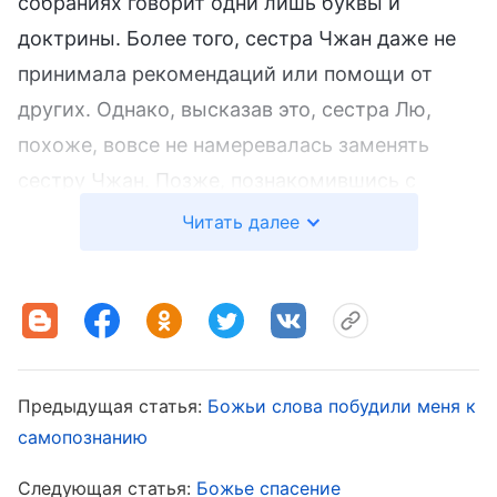
собраниях говорит одни лишь буквы и
доктрины. Более того, сестра Чжан даже не
принимала рекомендаций или помощи от
других. Однако, высказав это, сестра Лю,
похоже, вовсе не намеревалась заменять
сестру Чжан. Позже, познакомившись с
сестрой Чжан, я обнаружила, что она
Читать далее
действительно была именно такой, как
говорила о ней сестра Лю, поэтому я сказала
сестре Лю: «Если принципиально оценивать
то, что проявляется в сестре Чжан, то она
лжеруководитель, — она не стремится к
Предыдущая статья:
Божьи слова побудили меня к
истине, не совершает реальной работы и не
самопознанию
имеет работы Святого Духа. Ее нужно
Следующая статья:
Божье спасение