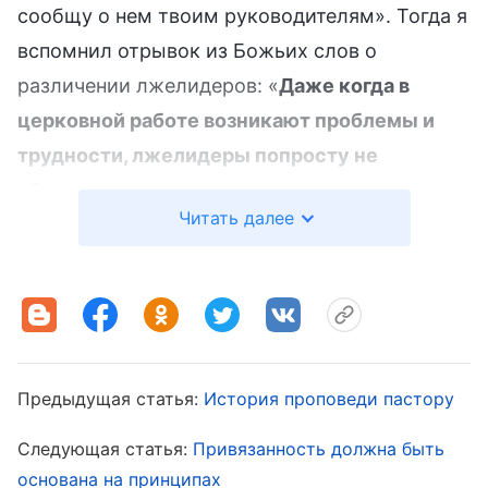
сообщу о нем твоим руководителям». Тогда я
вспомнил отрывок из Божьих слов о
различении лжелидеров: «
Даже когда в
церковной работе возникают проблемы и
трудности, лжелидеры попросту не
обращают на них внимания или лишь
Читать далее
излагают немного доктрин и бездумно
повторяют несколько лозунгов, чтобы от них
отстали. О каком бы пункте работы ни шла
речь, они никогда не придут лично на
рабочее место, чтобы попытаться понять и
проконтролировать работу. Не увидишь,
Предыдущая статья:
История проповеди пастору
чтобы они беседовали об истине для
Следующая статья:
Привязанность должна быть
решения проблем, и, тем более не увидишь,
основана на принципах