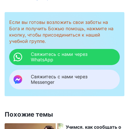
чтобы они лично направляли и
контролировали работу, предотвращая
Если вы готовы возложить свои заботы на
появление в ней недостатков и отклонений.
Бога и получить Божью помощь, нажмите на
Это самое очевидное проявление
кнопку, чтобы присоединиться к нашей
небрежного отношения лжелидеров к
учебной группе.
работе
»
(Слово, том V. Обязанности лидеров и
Свяжитесь с нами через
работников. Обязанности лидеров и работников
WhatsApp
. Я подумал: «Поведение моего лидера
(4))
Свяжитесь с нами через
такое же, как описывают Божьи слова. Если
Messenger
она не хочет исследовать или решать
проблемы в моей работе, разве она не
лжелидер?» Но еще я подумал о том, что не
Похожие темы
сообщал лидеру о замеченных мной
проблемах, и не просил нескольких человек,
Учимся, как сообщать о