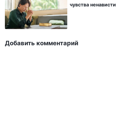
чувства ненависти
сорвать работу церкви. Поэтому я посчитала,
что не совершила ничего плохого, не стала
анализировать себя и пытаться познать себя,
и упорно сопротивлялась и испытывала
Добавить комментарий
неприязнь к сестрам, написавшим письмо-
доклад, в глубине души считая, что они
намеренно пытались найти во мне
недостатки. Сейчас, думая об этом, я
вспоминаю, что когда я выбирала Чжан, эти
две сестры действительно отметили, что у
нее слабая человечность. Я также знала, что
они беспокоились о том, что выбор злодея в
качестве лидера повредит работе церкви. Но
в то время они не могли ясно увидеть