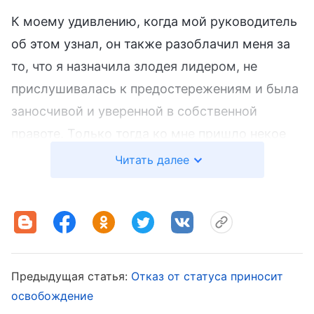
К моему удивлению, когда мой руководитель
об этом узнал, он также разоблачил меня за
то, что я назначила злодея лидером, не
прислушивалась к предостережениям и была
заносчивой и уверенной в собственной
правоте. Только тогда ко мне пришло некое
осознание. Может, я действительно
Читать далее
совершила ошибку и была слишком
заносчивой и уверенной в собственной
правоте? Но как я могла поступить иначе в
той ситуации? Я не понимала, где ошиблась.
Ища ответа, я вспомнила Божье слово: «
Чем
Предыдущая статья:
Отказ от статуса приносит
больше тебе кажется, что ты в чем-то
освобождение
преуспел или поступил правильно, чем