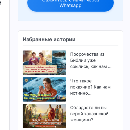
й
Whatsapp
Избранные истории
Пророчества из
Библии уже
сбылись, как нам не
пропустить второе
пришествие
Что такое
Господа?
покаяние? Как нам
истинно
раскаяться?
м
Обладаете ли вы
верой ханаанской
женщины?