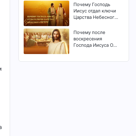
Почему Господь
Иисус отдал ключи
Царства Небесного
Петру
Почему после
воскресения
Господа Иисуса Он
явился людям?
м
а