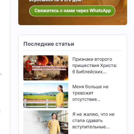
Последние статьи
Признаки второго
пришествия Христа:
6 Библейских
.
пророчеств
исполнились
Меня больше не
тревожит
отсутствие
способностей и
л
талантов
Я не жалею, что не
стала сдавать
вступительные
экзамены в