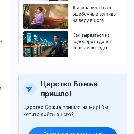
магистратуру
Я исправила свои
ошибочные взгляды
на веру в Бога
Как вырваться из
и
водоворота денег,
славы и выгоды
Царство Божье
й
пришло!
Царство Божие пришло на мир! Вы
хотите войти в него?
Свяжитесь с нами через