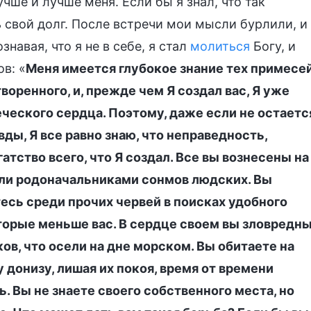
чше и лучше меня. Если бы я знал, что так
 свой долг. После встречи мои мысли бурлили, и
навая, что я не в себе, я стал
молиться
Богу, и
в: «
Меня имеется глубокое знание тех примесей
оренного, и, прежде чем Я создал вас, Я уже
ческого сердца. Поэтому, даже если не остаетс
ы, Я все равно знаю, что неправедность,
атство всего, что Я создал. Все вы вознесены на
тали родоначальниками сонмов людских. Вы
есь среди прочих червей в поисках удобного
торые меньше вас. В сердце своем вы зловредн
ов, что осели на дне морском. Вы обитаете на
 донизу, лишая их покоя, время от времени
ь. Вы не знаете своего собственного места, но