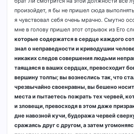
брат Ли смотрится на этой должности все лу
произойдет, я бы не пришел сюда выполнять
я чувствовал себя очень мрачно. Смутно осоз
мне в голову пришел этот отрывок из Его сло
которые содержатся в сердце каждого сотв
знал о неправедности и криводушии челове
никаких следов совершения людьми неправд
таящаяся в ваших сердцах, превосходит бог
вершину толпы; вы вознеслись так, что с
чрезвычайно своенравны, вы бешено носит
места и пытаетесь пожрать тех червей, ко
и зловещи, превосходя в этом даже призрак
дне навозной кучи, будоража червей сверху
сражаясь друг с другом, а затем угомоняяс