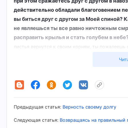
при этом сражаетесь друг с другом в навоз
действительно обладали благоговением пер
вы биться друг с другом за Моей спиной? 
не являешься ты все равно ничтожным см
расправить крылья и стать голубем в небе
листья вернутся к своим корням, ты пожалеешь о
разоблачили все уродство моей борьбы за ст
Чит
команды гимнов, я был поглощен амбициями,
братья и сестры, и лидер высоко меня ценил
процессе отбора я попытался использовать 
лидера к проведению предварительных выбо
обязанностей. Я чувствовал зависть, когда 
Предыдущая статья:
Верность своему долгу
конкурента. Когда я видел некоторые недост
и не пытался помочь ему, а жаждал, чтобы 
Следующая статья:
Возвращаясь на правильный 