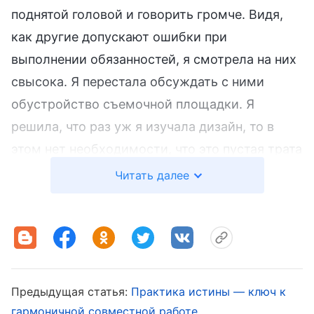
поднятой головой и говорить громче. Видя,
как другие допускают ошибки при
выполнении обязанностей, я смотрела на них
свысока. Я перестала обсуждать с ними
обустройство съемочной площадки. Я
решила, что раз уж я изучала дизайн, то в
этом нет необходимости, что это пустая трата
времени, так как они все равно согласятся с
Читать далее
моими идеями. Я в одиночку мысленно
составляла план, а потом обсуждала его с
режиссером.
После того как меня повысили до
Предыдущая статья:
Практика истины — ключ к
руководителя группы, я стала еще более
гармоничной совместной работе