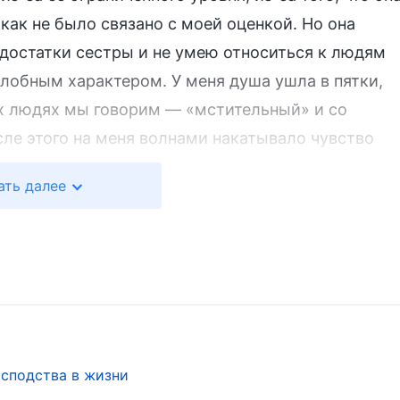
как не было связано с моей оценкой. Но она
едостатки сестры и не умею относиться к людям
злобным характером. У меня душа ушла в пятки,
ых людях мы говорим — «мстительный» и со
ле этого на меня волнами накатывало чувство
азмышляла над тем, действительно ли я злобный
ать далее
редстала перед Богом в молитве: «О Боже, эта
р, но я этого не замечаю. Прошу Тебя, просвети
.
жьих слов: «
Способны ли вы придумать
что они вам не нравятся или не ладят с вами?
то ли вы это делали? Не всегда ли вы косвенно
осподства в жизни
замечания и саркастично относились к ним?