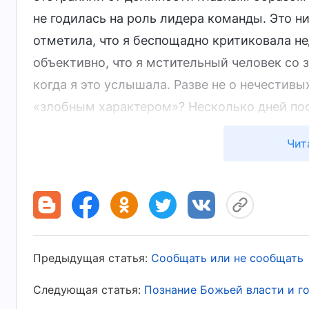
не годилась на роль лидера команды. Это ни
отметила, что я беспощадно критиковала н
объективно, что я мстительный человек со 
когда я это услышала. Разве не о нечестив
«злобным характером»? Несколько дней пос
тревоги, когда я вспоминала ее слова. Я р
Чит
человек. Мучаясь этой душевной болью, я п
сестра сказала, что у меня злобный характе
меня, чтобы я по-настоящему познала себя»
После молитвы я прочла этот отрывок из Бо
различные способы наказать людей, потому 
Предыдущая статья:
Сообщать или не сообщать
Вы когда-нибудь делали такое раньше? Час
Следующая статья:
Познание Божьей власти и г
принижали людей, отпускали язвительные 