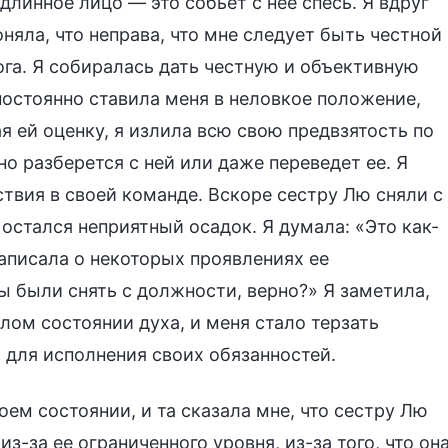
длинное лицо — это собьет с нее спесь. Я вдруг
яла, что неправа, что мне следует быть честной
ога. Я собиралась дать честную и объективную
 постоянно ставила меня в неловкое положение,
я ей оценку, я излила всю свою предвзятость по
но разберется с ней или даже переведет ее. Я
ствия в своей команде. Вскоре сестру Лю сняли с
 остался неприятный осадок. Я думала: «Это как-
 написала о некоторых проявлениях ее
ны были снять с должности, верно?» Я заметила,
лом состоянии духа, и меня стало терзать
 для исполнения своих обязанностей.
оем состоянии, и та сказала мне, что сестру Лю
-за ее ограниченного уровня, из-за того, что он