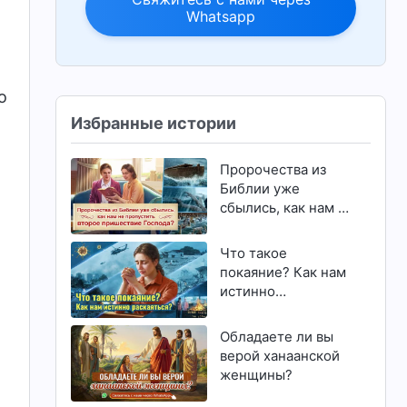
Whatsapp
о
Избранные истории
Пророчества из
Библии уже
сбылись, как нам не
пропустить второе
пришествие
Что такое
Господа?
покаяние? Как нам
истинно
раскаяться?
Обладаете ли вы
верой ханаанской
женщины?