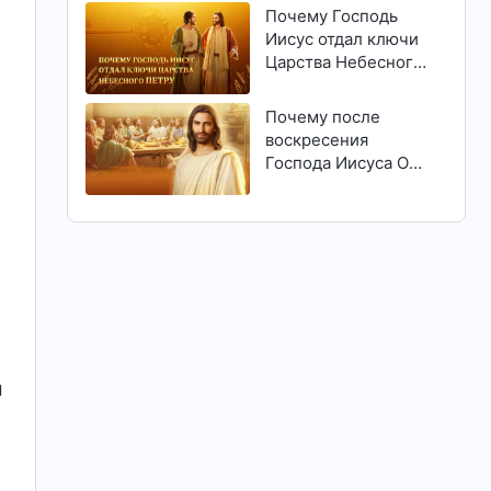
й
Почему Господь
Иисус отдал ключи
Царства Небесного
Петру
Почему после
воскресения
Господа Иисуса Он
явился людям?
м