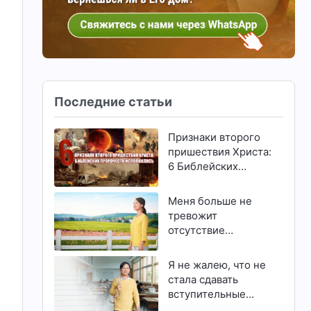
,
Последние статьи
Признаки второго
пришествия Христа:
6 Библейских
пророчеств
исполнились
Меня больше не
тревожит
отсутствие
способностей и
талантов
Я не жалею, что не
стала сдавать
вступительные
экзамены в