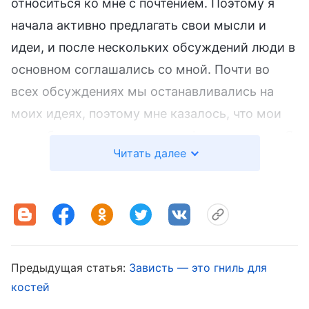
относиться ко мне с почтением. Поэтому я
начала активно предлагать свои мысли и
идеи, и после нескольких обсуждений люди в
основном соглашались со мной. Почти во
всех обсуждениях мы останавливались на
моих идеях, поэтому мне казалось, что мои
способности выделяются на фоне команды. Я
Читать далее
не занимала должность куратора, но все
равно могла управлять подобной работой. Я
думала, что остальные зауважают меня и,
может быть, однажды меня снова повысят.
После этого я стала активнее вкладываться и
перед каждым собранием интересовалась
Предыдущая статья:
Зависть — это гниль для
костей
состоянием каждого и находила подходящие