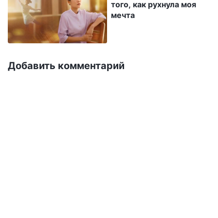
того, как рухнула моя
плодов. Чего мне не хватало? Позже я
мечта
подумала: наверное, я недостаточно усердно
и хорошо работаю, или не достигаю нужных
результатов. Я решила, что мне нужно
Добавить комментарий
продолжать усердно работать и
сосредоточиться не только на том, чтобы
чего-то достигать в своих обязанностях, но и
на вхождении в жизнь и стремлении к истине,
чтобы другие увидели мой личный прогресс.
Тогда Бог смилостивится надо мной и даст
мне шанс. Я думала, что если буду правильно
«стремиться», что-то однажды да изменится
и, даже если меня не повысят, я смогу
отличиться в нашей команде и заслужить