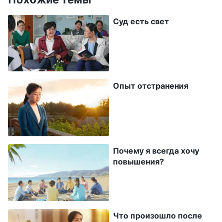
заметила, что к церкви присоединяется все
Суд есть свет
больше и больше людей, поэтому
требовалось больше людей на разные
должности, но, похоже, никто и не думал
повышать меня. Я начала немного
Опыт отстранения
расстраиваться. Мне казалось, что я кое-что
изменила и неплохо справляюсь со своими
обязанностями. Если церкви не хватает
людей для работы, почему мне не дают еще
Почему я всегда хочу
один шанс? Неужели после одного
повышения?
отстранения мне больше не представится
шанса стать руководителем? Мне казалось
это совершенно нелогичным. Я не понимала,
Что произошло после
почему весь мой усердный труд не приносит