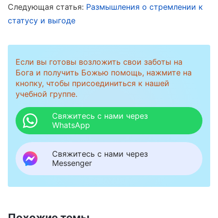
Божьи слова. Это отнимало много времени и
Следующая статья:
Размышления о стремлении к
сил, но я решила, что хорошая работа
статусу и выгоде
докажет мои способности, так что пойти на
такую жертву вполне стоит.
Если вы готовы возложить свои заботы на
Бога и получить Божью помощь, нажмите на
В тот период я выявляла некоторые
кнопку, чтобы присоединиться к нашей
проблемы в нашей работе, и остальные в
учебной группе.
основном соглашались с решениями и
Свяжитесь с нами через
предложениями, которые приходили мне в
WhatsApp
голову. Мне казалось, что все видят, как
усердно я работаю, поэтому, когда лидер
Свяжитесь с нами через
Messenger
ознакомится с нашей работой и увидит мои
результаты, я могу получить повышение. Но
прошло некоторое время, а руководитель,
похоже, повышать меня не собирался. Я
Похожие темы