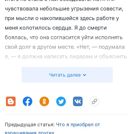
чувствовала небольшие угрызения совести,
при мысли о накопившейся здесь работе у
меня колотилось сердце. Я до смерти
боялась, что она согласится уйти исполнять
свой долг в другом месте. «Нет, — подумала
я, — я должна написать лидерам и объяснить
наше реальное положение дел, чтобы они
Читать далее
оставили Чан Ли здесь». Но потом я подумала
еще раз: «Если я так поступлю, разве лидеры
не скажут, что я слишком эгоистична, что я не
проявляю внимания к Божьим намерениям и
мешаю Божьему дому продвигать и
взращивать людей?» После долгих раздумий
Предыдущая статья:
Что я приобрел от
я удалила начатое письмо. Несколько дней
взращивания других