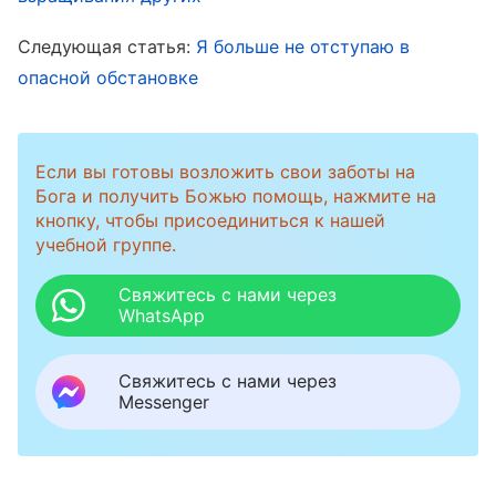
это дело тяжелым бременем лежало у меня
Следующая статья:
Я больше не отступаю в
на душе. Прошло еще два дня, и я заметила,
опасной обстановке
что выражение лица Чан Ли было не таким,
как обычно. Она перестала хмуриться, и,
Если вы готовы возложить свои заботы на
похоже, начала писать ответ. Как только Чан
Бога и получить Божью помощь, нажмите на
Ли закончила писать, я с нетерпением
кнопку, чтобы присоединиться к нашей
спросила ее, что она решила. Услышав, что
учебной группе.
она согласилась уйти, я немного
Свяжитесь с нами через
расстроилась. С ее уходом я теряла
WhatsApp
способную помощницу, поэтому мне очень не
Свяжитесь с нами через
хотелось ее отпускать. Но поскольку решение
Messenger
было принято, мне оставалось только
покориться. Я лишь утешала себя: «Придется
просто найти другого подходящего человека