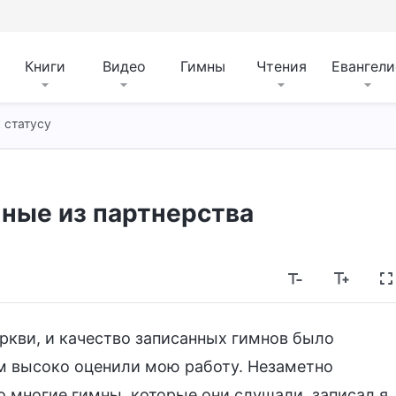
Книги
Видео
Гимны
Чтения
Евангели
 статусу
нные из партнерства
еркви, и качество записанных гимнов было
м высоко оценили мою работу. Незаметно
то многие гимны, которые они слушали, записал я,