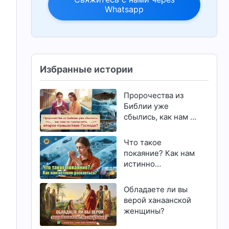
Whatsapp
Избранные истории
Пророчества из
Библии уже
сбылись, как нам не
пропустить второе
пришествие
Что такое
Господа?
покаяние? Как нам
истинно
раскаяться?
Обладаете ли вы
верой ханаанской
женщины?