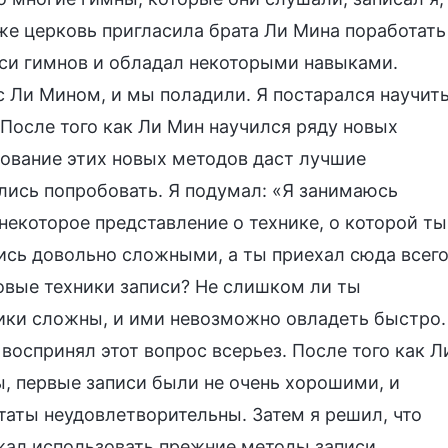
же церковь пригласила брата Ли Мина поработать
иси гимнов и обладал некоторыми навыками.
с Ли Мином, и мы поладили. Я постарался научит
 После того как Ли Мин научился ряду новых
зование этих новых методов даст лучшие
лись попробовать. Я подумал: «Я занимаюсь
 некоторое представление о технике, о которой ты
ись довольно сложными, а ты приехал сюда всег
новые техники записи? Не слишком ли ты
ики сложны, и ими невозможно овладеть быстро.
воспринял этот вопрос всерьез. После того как Л
, первые записи были не очень хорошими, и
ьтаты неудовлетворительны. Затем я решил, что
жал использовать прежние методы записи.