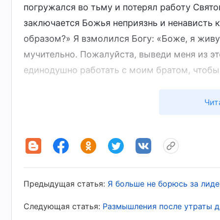
погружался во тьму и потерял работу Святог
заключается Божья неприязнь и ненависть 
образом?» Я взмолился Богу: «Боже, я живу 
мучительно. Пожалуйста, выведи меня из эт
единодушно работать с моим братом, чтобы
Позже я нашел отрывок из Божьих слов: «
В
Чит
вознеслись так, что стали родоначальник
вы бешено носитесь среди прочих червей 
тех червей, которые меньше вас. В сердце
этом даже призраков, что осели на дне мор
будоража червей сверху донизу, лишая их п
Предыдущая статья:
Я больше не борюсь за лид
а затем угомоняясь. Вы не знаете своего с
Следующая статья:
Размышления после утраты д
с другом в навозе. Что может дать вам та