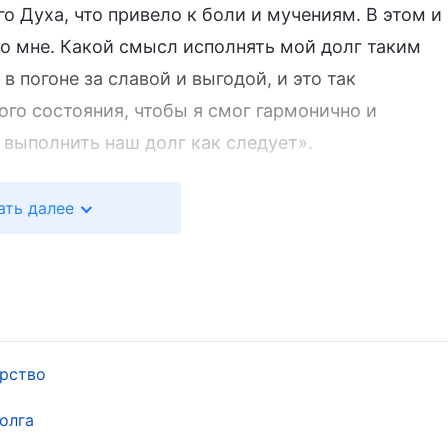
о Духа, что привело к боли и мучениям. В этом и
ко мне. Какой смысл исполнять мой долг таким
в погоне за славой и выгодой, и это так
ого состояния, чтобы я смог гармонично и
 выполнить наш долг как следует».
се вы вознесены на вершину толпы; вы
ать далее
ами сонмов людских. Вы чрезвычайно своенравны
в поисках удобного места и пытаетесь пожрать
 своем вы зловредны и зловещи, превосходя в
ском. Вы обитаете на дне навозной кучи,
окоя, время от времени сражаясь друг с другом,
ерство
обственного места, но при этом сражаетесь друг
олга
кая борьба? Если бы вы действительно обладали