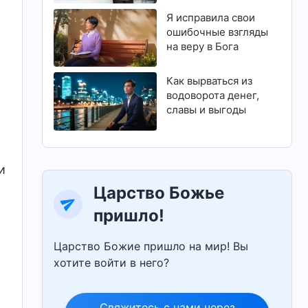
магистратуру
Я исправила свои
ошибочные взгляды
на веру в Бога
Как вырваться из
водоворота денег,
славы и выгоды
и
Царство Божье
пришло!
и
Царство Божие пришло на мир! Вы
хотите войти в него?
Свяжитесь с нами через