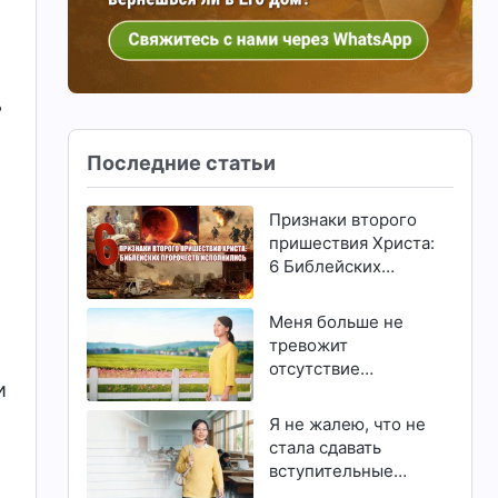
ь
Последние статьи
Признаки второго
пришествия Христа:
6 Библейских
о
пророчеств
исполнились
Меня больше не
тревожит
отсутствие
и
способностей и
талантов
Я не жалею, что не
стала сдавать
вступительные
экзамены в