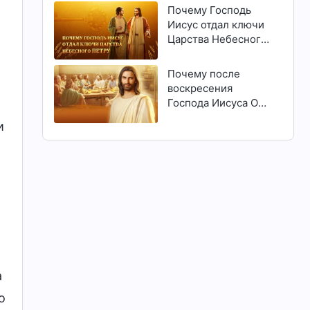
Почему Господь
Иисус отдал ключи
Царства Небесного
Петру
Почему после
воскресения
Господа Иисуса Он
явился людям?
и
а
о