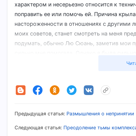
характером и несерьезно относится к технич
поправить ее или помочь ей. Причина крыл
настороженности в отношениях с другими л
моих советов, станет смотреть на меня пре
подумать, обычно Лю Сюань, заметив мои п
сильно мне помогала. Однако я была сильн
проблемы, я никогда не беседовала с ней и
Чит
всякой искренности. Я была поистине лживо
кто-то указывает на их проблемы, но эта то
видим, как другие проявляют свою развра
откровенными с ними, сразу указывая им н
проанализировать себя и исправить отклоне
Предыдущая статья:
Размышления о непринятии 
Это способ помочь другим. Я поняла, что м
Следующая статья:
Преодоление тьмы комплекс
не согласуются с истиной. После этого я с