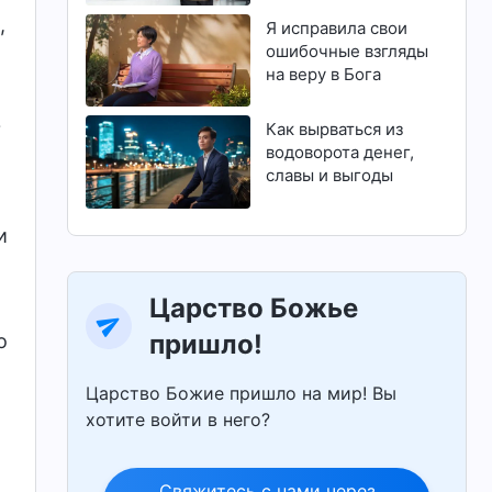
магистратуру
,
Я исправила свои
ошибочные взгляды
на веру в Бога
?
Как вырваться из
водоворота денег,
славы и выгоды
и
Царство Божье
пришло!
о
Царство Божие пришло на мир! Вы
хотите войти в него?
Свяжитесь с нами через