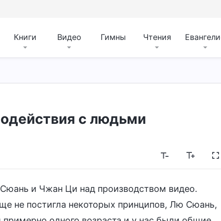
Книги
Видео
Гимны
Чтения
Евангели
одействия с людьми
ю Сюань и Чжан Ци над производством видео.
еще не постигла некоторых принципов, Лю Сюань,
 примерно одного возраста и у нас были общие