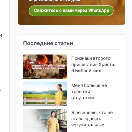
ю
и
Последние статьи
Признаки второго
пришествия Христа:
6 Библейских
пророчеств
исполнились
Меня больше не
т
тревожит
отсутствие
способностей и
талантов
Я не жалею, что не
стала сдавать
вступительные
экзамены в