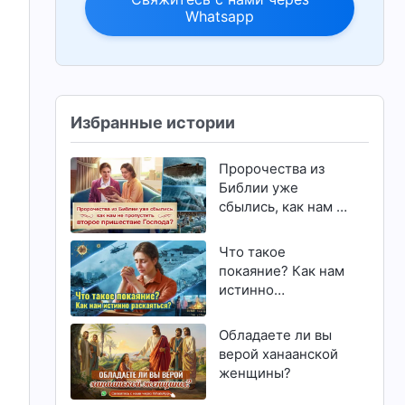
Whatsapp
Избранные истории
Пророчества из
Библии уже
сбылись, как нам не
пропустить второе
пришествие
Что такое
Господа?
покаяние? Как нам
истинно
раскаяться?
Обладаете ли вы
верой ханаанской
женщины?