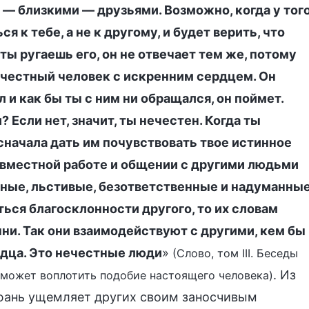
 — близкими — друзьями. Возможно, когда у тог
я к тебе, а не к другому, и будет верить, что
ы ругаешь его, он не отвечает тем же, потому
ы честный человек с искренним сердцем. Он
л и как бы ты с ним ни обращался, он поймет.
Если нет, значит, ты нечестен. Когда ты
начала дать им почувствовать твое истинное
совместной работе и общении с другими людьми
ные, льстивые, безответственные и надуманны
ться благосклонности другого, то их словам
ни. Так они взаимодействуют с другими, кем бы
ердца. Это нечестные люди
»
(Слово, том III. Беседы
. Из
 может воплотить подобие настоящего человека)
Сюань ущемляет других своим заносчивым