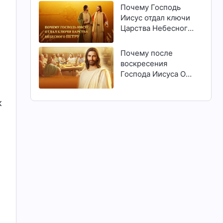
Почему Господь
Иисус отдал ключи
Царства Небесного
Петру
Почему после
воскресения
Господа Иисуса Он
явился людям?
к