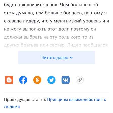
будет так унизительно». Чем больше я об
этом думала, тем больше боялась, поэтому я
сказала лидеру, что у меня низкий уровень и я
не могу выполнять этот долг, поэтому он
должны выбрать на эту роль кого-то из
других братьев или сестер. Лидер пообщался
со мной о намерениях Бога, предложив
Читать далее
положиться на Бога и поучиться некоторое
время, чтобы увидеть, как все пойдет, и я
неохотно согласилась. Во время моей работы
в качестве лидера группы я была очень
пассивной, и каждый раз, когда мне
Предыдущая статья:
Принципы взаимодействия с
приходилось проводить собрание или беседу,
людьми
я отступала, позволяя своей напарнице