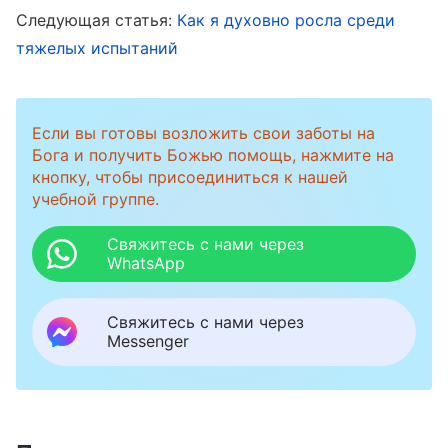
говорить больше. Она не понимала, почему я
Следующая статья:
Как я духовно росла среди
тяжелых испытаний
так делаю. Она сказала, что я способна
обнаруживать проблемы, выполняя свой
долг, имею собственные мысли и мнения, и я
Если вы готовы возложить свои заботы на
могу выражать некоторые идеи, общаясь о
Бога и получить Божью помощь, нажмите на
кнопку, чтобы присоединиться к нашей
словах Бога, и что мой уровень не такой уж
учебной группе.
низкий, поэтому она недоумевает, почему я
всегда отказываюсь говорить. Она призвала
Свяжитесь с нами через
WhatsApp
меня больше практиковать. Но что бы она ни
говорила, я все равно чувствовала себя
Свяжитесь с нами через
неполноценной и даже несколько раз
Messenger
пыталась уйти с должности. В итоге меня
отстранили, потому что я была слишком
пассивной в своем долге. Позже лидер