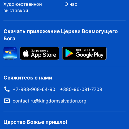
Художественной
О нас
даже сможешь правильно с ними обойтись.
выставкой
Ты не откажешься от своего долга и
обязательства и не отклонишься от
Скачать приложение Церкви Всемогущего
изначального намерения распространять
Бога
Евангелие и свидетельствовать о Боге по
такой причине, и ты никогда не сбросишь с
себя эту ответственность, ведь это твой
долг. Как следует понимать этот долг? Это
Свяжитесь с нами
ценность и главная обязанность
+7-993-968-64-90
+380-96-091-7709
человеческой жизни. Распространение
благой вести о Божьей работе в последние
contact.ru@kingdomsalvation.org
дни и Евангелия Божьего труда — вот в чем
ценность человеческой жизни
»
(Слово, том
Царство Божье пришло!
III. Беседы Христа последних дней. Проповедь