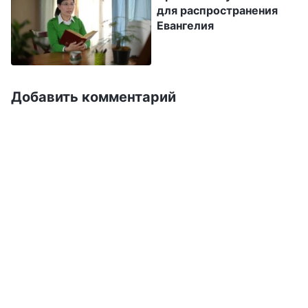
для распространения
Евангелия — это ответственность и
Евангелия
обязанность каждого. В любое время, что бы
мы ни видели и ни слышали, или с каким бы
отношением ни сталкивались, мы должны
Добавить комментарий
всегда с упорством соблюдать эту
обязанность по распространению Евангелия.
Ни при каких обстоятельствах мы не можем
отказаться от этого долга из-за слабости или
негативного настроя. Долг распространять
Евангелие — это не простая задача, он
чреват опасностями. Распространяя
Евангелие, вы не повстречаете ангелов,
пришельцев или роботов. Вы будете
сталкиваться исключительно с нечестивым