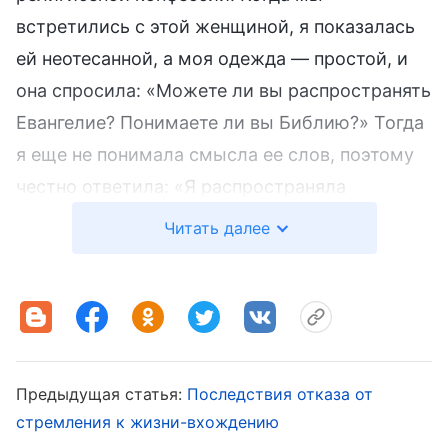
встретились с этой женщиной, я показалась
ей неотесанной, а моя одежда — простой, и
она спросила: «Можете ли вы распространять
Евангелие? Понимаете ли вы Библию?» Тогда
я еще не понимала смысла ее слов, поэтому
честно ответила: «Я распространяла
Евангелие среди религиозных людей и
Читать далее
немного понимаю Библию». Она продолжила:
«Нет, я не смотрю на вас свысока, но эта
потенциальная получательница посмотрит:
она из обеспеченной семьи, с высоким
статусом и положением». Мне было
Предыдущая статья:
Последствия отказа от
неприятно это услышать, и я подумала: «Я
стремления к жизни-вхождению
прилично и достойно одета; просто я не ношу