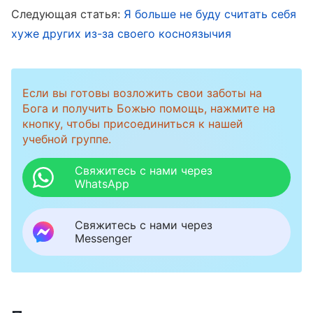
Следующая статья:
Я больше не буду считать себя
роскошную одежду, вот она и смотрит на
хуже других из-за своего косноязычия
меня свысока. Если бы передо мной была эта
потенциальная получательница Евангелия, она
бы точно мною побрезговала. Мы слишком
Если вы готовы возложить свои заботы на
разные по статусу и положению, и мне будет
Бога и получить Божью помощь, нажмите на
кнопку, чтобы присоединиться к нашей
трудно проповедовать Евангелие!» Я
учебной группе.
подумала, что будь я из хорошей семьи, с
Свяжитесь с нами через
чуть более высоким статусом и положением,
WhatsApp
и будь у меня деньги и влияние, то мне было
бы куда проще распространять Евангелие. Я
Свяжитесь с нами через
Messenger
чувствовала себя очень подавленной,
поэтому я молилась и взывала к Богу, прося
Его направить меня, чтобы я смогла извлечь
урок. Во время поисков я прочитала