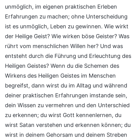
unmöglich, im eigenen praktischen Erleben
Erfahrungen zu machen; ohne Unterscheidung
ist es unmöglich, Leben zu gewinnen. Wie wirkt
der Heilige Geist? Wie wirken böse Geister? Was
rührt vom menschlichen Willen her? Und was
entsteht durch die Führung und Erleuchtung des
Heiligen Geistes? Wenn du die Schemen des
Wirkens des Heiligen Geistes im Menschen
begreifst, dann wirst du im Alltag und während
deiner praktischen Erfahrungen imstande sein,
dein Wissen zu vermehren und den Unterschied
zu erkennen; du wirst Gott kennenlernen, du
wirst Satan verstehen und erkennen können; du
wirst in deinem Gehorsam und deinem Streben