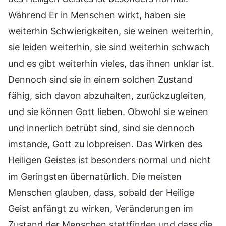
Während Er in Menschen wirkt, haben sie
weiterhin Schwierigkeiten, sie weinen weiterhin,
sie leiden weiterhin, sie sind weiterhin schwach
und es gibt weiterhin vieles, das ihnen unklar ist.
Dennoch sind sie in einem solchen Zustand
fähig, sich davon abzuhalten, zurückzugleiten,
und sie können Gott lieben. Obwohl sie weinen
und innerlich betrübt sind, sind sie dennoch
imstande, Gott zu lobpreisen. Das Wirken des
Heiligen Geistes ist besonders normal und nicht
im Geringsten übernatürlich. Die meisten
Menschen glauben, dass, sobald der Heilige
Geist anfängt zu wirken, Veränderungen im
Zustand der Menschen stattfinden und dass die