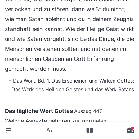
verlocken und zu stören, dann weißt du nicht,
wie man Satan ablehnt und du in deinem Zeugnis
standhaft sein kannst. Wie der Heilige Geist wirkt
und wie Satan vorgeht, sind beides Dinge, die die
Menschen verstehen sollten und mit denen im
menschlichen Glauben an Gott Erfahrung
gemacht werden muss.
– Das Wort, Bd. 1, Das Erscheinen und Wirken Gottes:
Das Werk des Heiligen Geistes und das Werk Satans
Das tägliche Wort Gottes
Auszug 447
Welche Aspekte gehören zur normalen
Menschlichkeit? Einsicht, Verstand, Gewissen