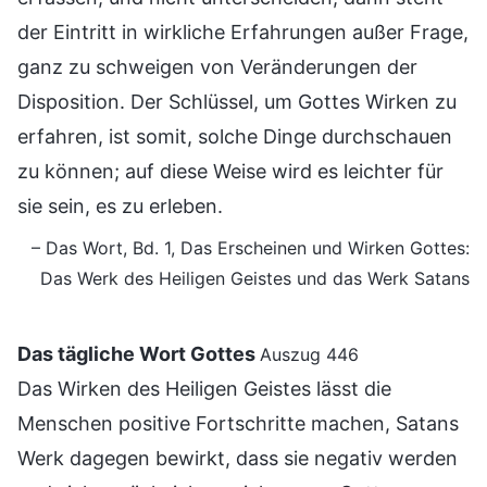
der Eintritt in wirkliche Erfahrungen außer Frage,
ganz zu schweigen von Veränderungen der
Disposition. Der Schlüssel, um Gottes Wirken zu
erfahren, ist somit, solche Dinge durchschauen
zu können; auf diese Weise wird es leichter für
sie sein, es zu erleben.
– Das Wort, Bd. 1, Das Erscheinen und Wirken Gottes:
Das Werk des Heiligen Geistes und das Werk Satans
Das tägliche Wort Gottes
Auszug 446
Das Wirken des Heiligen Geistes lässt die
Menschen positive Fortschritte machen, Satans
Werk dagegen bewirkt, dass sie negativ werden