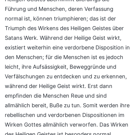
Führung und Menschen, deren Verfassung
normal ist, können triumphieren; das ist der
Triumph des Wirkens des Heiligen Geistes über
Satans Werk. Während der Heilige Geist wirkt,
existiert weiterhin eine verdorbene Disposition in
den Menschen; für die Menschen ist es jedoch
leicht, ihre Aufsässigkeit, Beweggründe und
Verfälschungen zu entdecken und zu erkennen,
während der Heilige Geist wirkt. Erst dann
empfinden die Menschen Reue und sind
allmählich bereit, Buße zu tun. Somit werden ihre
rebellischen und verdorbenen Dispositionen im
Wirken Gottes allmählich verworfen. Das Wirken
des Heiligen Geistes ist besonders normal.