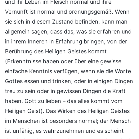
und ihr Leben im Fleisch normal und ihre
Vernunft ist normal und ordnungsgemäß. Wenn
sie sich in diesem Zustand befinden, kann man
allgemein sagen, dass das, was sie erfahren und
in ihrem Inneren in Erfahrung bringen, von der
Berührung des Heiligen Geistes kommt
(Erkenntnisse haben oder über eine gewisse
einfache Kenntnis verfügen, wenn sie die Worte
Gottes essen und trinken, oder in einigen Dingen
treu zu sein oder in gewissen Dingen die Kraft
haben, Gott zu lieben – das alles kommt vom
Heiligen Geist). Das Wirken des Heiligen Geistes
im Menschen ist besonders normal; der Mensch
ist unfähig, es wahrzunehmen und es scheint