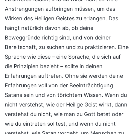
Anstrengungen aufbringen müssen, um das
Wirken des Heiligen Geistes zu erlangen. Das
hängt natürlich davon ab, ob deine
Beweggründe richtig sind, und von deiner
Bereitschaft, zu suchen und zu praktizieren. Eine
Sprache wie diese – eine Sprache, die sich auf
die Prinzipien bezieht – sollte in deinen
Erfahrungen auftreten. Ohne sie werden deine
Erfahrungen voll von der Beeinträchtigung
Satans sein und von törichtem Wissen. Wenn du
nicht verstehst, wie der Heilige Geist wirkt, dann
verstehst du nicht, wie man zu Gott betet oder
wie du eintreten solltest, und wenn du nicht
verstehst, wie Satan vorgeht, um Menschen zu