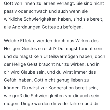
Gott von ihnen zu lernen verlangt. Sie sind nicht
passiv oder schwach und auch wenn sie
wirkliche Schwierigkeiten haben, sind sie bereit,
alle Anordnungen Gottes zu befolgen.
Welche Effekte werden durch das Wirken des
Heiligen Geistes erreicht? Du magst töricht sein
und du magst kein Urteilsvermögen haben, doch
der Heilige Geist braucht nur zu wirken, und in
dir wird Glaube sein, und du wirst immer das
Gefühl haben, Gott nicht genug lieben zu
können. Du wirst zur Kooperation bereit sein,
wie groß die Schwierigkeiten vor dir auch sein
mögen. Dinge werden dir widerfahren und dir