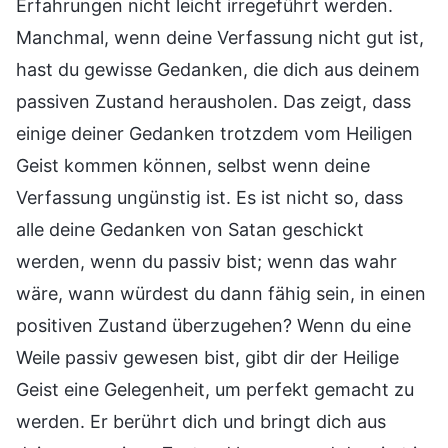
Erfahrungen nicht leicht irregeführt werden.
Manchmal, wenn deine Verfassung nicht gut ist,
hast du gewisse Gedanken, die dich aus deinem
passiven Zustand herausholen. Das zeigt, dass
einige deiner Gedanken trotzdem vom Heiligen
Geist kommen können, selbst wenn deine
Verfassung ungünstig ist. Es ist nicht so, dass
alle deine Gedanken von Satan geschickt
werden, wenn du passiv bist; wenn das wahr
wäre, wann würdest du dann fähig sein, in einen
positiven Zustand überzugehen? Wenn du eine
Weile passiv gewesen bist, gibt dir der Heilige
Geist eine Gelegenheit, um perfekt gemacht zu
werden. Er berührt dich und bringt dich aus