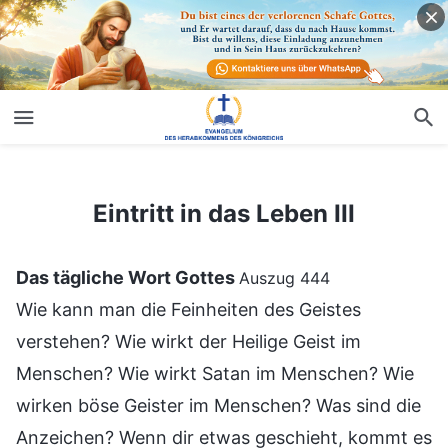
Eintritt in das Leben III
Eintritt in das Leben III
Das tägliche Wort Gottes
Auszug 444
Wie kann man die Feinheiten des Geistes
verstehen? Wie wirkt der Heilige Geist im
Menschen? Wie wirkt Satan im Menschen? Wie
wirken böse Geister im Menschen? Was sind die
Anzeichen? Wenn dir etwas geschieht, kommt es