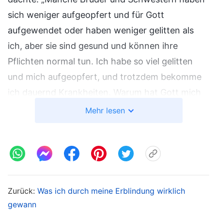
sich weniger aufgeopfert und für Gott
aufgewendet oder haben weniger gelitten als
ich, aber sie sind gesund und können ihre
Pflichten normal tun. Ich habe so viel gelitten
und mich aufgeopfert, und trotzdem bekomme
ich dauernd Krankheiten. Warum hat Gott mich
nicht beschützt? Könnte es sein, dass Gott
Mehr lesen
angefangen hat, mich zu verabscheuen, und
mich verlassen hat? Warum würde ich sonst
dauernd an Krankheiten leiden?“ Je mehr ich
darüber nachdachte, desto gequälter wurde ich.
Ich wusste nicht, was ich sagen sollte, wenn ich
Zurück:
Was ich durch meine Erblindung wirklich
zu Gott betete, und wusste nicht, welches
gewann
Kapitel in Gottes Worten ich lesen sollte. Ich