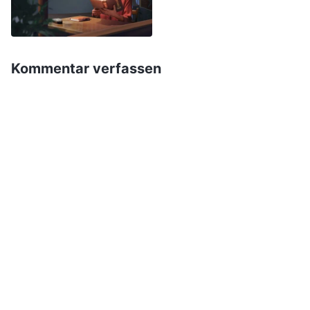
damit du deine eigene Verderbtheit kennen
kannst. Letztlich gelangst du an einen Punkt, an
dem du lieber sterben würdest, um deine
Kommentar verfassen
Absichten und Verlangen aufzugeben und dich
Gottes Souveränität und Anordnungen zu
unterwerfen. Deshalb werden die Menschen,
wenn sie nicht mehrere Jahre an Läuterung
aufweisen und wenn sie nicht eine gewisse
Menge an Leid ertragen, nicht imstande sein,
die Einschränkungen der Verderbtheit des
Fleisches in ihren Gedanken und in ihrem
Herzen loszuwerden. All die Aspekte, in denen
die Menschen noch immer den
Einschränkungen ihrer satanischen Natur