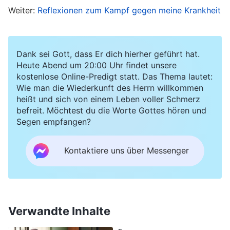
Weiter:
Reflexionen zum Kampf gegen meine Krankheit
wollte mich weiterhin mit einigen meiner
Pflichten beschäftigen, fühlte mich aber zu
erschöpft, um mich zu bewegen. Ich verspürte
Dank sei Gott, dass Er dich hierher geführt hat.
ein unbeschreibliches Unbehagen in mir, und ich
Heute Abend um 20:00 Uhr findet unsere
kostenlose Online-Predigt statt. Das Thema lautet:
konnte keinerlei Kraft mehr aufbringen.
Wie man die Wiederkunft des Herrn willkommen
heißt und sich von einem Leben voller Schmerz
Am nächsten Tag erinnerte ich mich daran, wie
befreit. Möchtest du die Worte Gottes hören und
Segen empfangen?
ernst der Arzt meinen Zustand genannt hatte,
fühlte ich mich sehr besorgt und bedrückt. Also
Kontaktiere uns über Messenger
betete ich zu Gott: „Gott, ich bin in solcher Pein
wegen dieser Krankheit. Meine Größe ist wirklich
gering, und ich weiß nicht, wie ich diese
Situation erleben soll. Ich bitte Dich, führe mich,
Verwandte Inhalte
damit ich Deine Absicht in dieser Sache