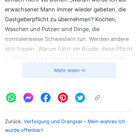
erwachsener Mann immer wieder gebeten, die
Gastgeberpflicht zu übernehmen? Kochen,
Waschen und Putzen sind Dinge, die
normalerweise Schwestern tun. Werden andere
sich fragen: ‚Warum führt ein Bruder diese Pflicht
aus?‘ Wie soll ich diese Schande ertragen?“ Bei
diesem Gedanken fühlte ich mich minderwertig.
Mehr lesen
In dieser Zeit war ich in einem schlechten
Zustand und fühlte, dass ich wirklich mein
Gesicht verloren hatte. Wenn ich die
Gastgeberpflicht aufgäbe, wäre das
unvernünftig, aber wenn ich weitermachte,
Zurück:
Verfolgung und Drangsal – Mein wahres Ich
wusste ich nicht, wie ich es durchstehen sollte.
wurde offenbart
Nach außen hin tat ich meine Pflicht, aber