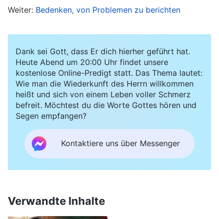
Weiter:
Bedenken, von Problemen zu berichten
innerlich fühlte ich mich erstickt, und ich war bei
allem, was ich tat, weder proaktiv noch
aufmerksam. Ich sah, dass geputzt werden
Dank sei Gott, dass Er dich hierher geführt hat.
musste, aber ich tat es nicht, und mehrmals kam
Heute Abend um 20:00 Uhr findet unsere
kostenlose Online-Predigt statt. Das Thema lautet:
es so weit, dass andere es nicht mehr ertragen
Wie man die Wiederkunft des Herrn willkommen
konnten und beim Putzen halfen. Auch habe ich
heißt und sich von einem Leben voller Schmerz
befreit. Möchtest du die Worte Gottes hören und
die Lebensmittel, die die
Kirche
schickte, nicht
Segen empfangen?
rechtzeitig getrocknet, und infolgedessen
verdarben die Lebensmittel und mussten
Kontaktiere uns über Messenger
weggeworfen werden. Nachdem der Leiter
davon erfahren hatte, sagte er zu mir: „Die
Lebensmittel sind alle verschimmelt. Wenn du
Verwandte Inhalte
aufmerksam gewesen wärst, hättest du sie
getrocknet und dafür gesorgt, dass die