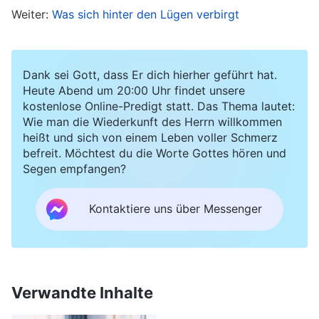
Weiter:
Was sich hinter den Lügen verbirgt
Herz fühlte sich an, als würde es vor Unbehagen
brennen.
Dank sei Gott, dass Er dich hierher geführt hat.
Danach las ich diese Worte Gottes:
Heute Abend um 20:00 Uhr findet unsere
kostenlose Online-Predigt statt. Das Thema lautet:
„
Antichristen sind von Natur aus niederträchtig;
Wie man die Wiederkunft des Herrn willkommen
sie besitzen kein ehrliches Herz, keine Liebe
heißt und sich von einem Leben voller Schmerz
zur Wahrheit und keine Liebe zu positiven
befreit. Möchtest du die Worte Gottes hören und
Segen empfangen?
Dingen. Sie halten sich oft in dunklen Ecken auf
– ihr Handeln ist nicht von Ehrlichkeit geprägt,
Kontaktiere uns über Messenger
sie reden nicht wahrheitsgemäß und sie hegen
anderen Menschen und auch Gott gegenüber
ein niederträchtiges und hinterlistiges Herz. Sie
wollen andere täuschen, und sie wollen auch
Verwandte Inhalte
Gott täuschen. Sie akzeptieren nicht die