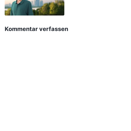
werden sich fragen: ‚Woran denken sie jeden
Tag? Haben sie Hintergedanken, wenn sie ihre
Pflicht ausführen? Offenbaren sie
Kommentar verfassen
Verdorbenheit? Empfinden sie Eifersucht oder
Hass gegenüber anderen? Haben sie Vorurteile
gegenüber anderen? Was halten sie von dem,
was andere sagen? Was denken sie, wenn sie
mit bestimmten Dingen konfrontiert werden?‘
Antichristen lassen andere nie wissen, was
wirklich mit ihnen los ist. Und selbst wenn sie
ihre Meinung zu einer Sache mit ein paar
Worten äußern, sind diese vage und
uneindeutig, sie reden um den heißen Brei
herum, sodass niemand verstehen kann, was