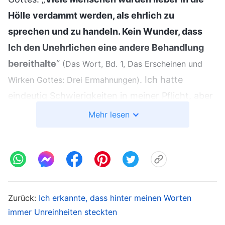
Hölle verdammt werden, als ehrlich zu
sprechen und zu handeln. Kein Wunder, dass
Ich den Unehrlichen eine andere Behandlung
bereithalte
“
(Das Wort, Bd. 1, Das Erscheinen und
. Ich hatte
Wirken Gottes: Drei Ermahnungen)
eindeutig Schwierigkeiten in meiner Pflicht, aber
als die Leiter zur Versammlung kamen, Ich hatte
Mehr lesen
Angst, mein mangelndes Arbeitsvermögen
aufzudecken und mein Gesicht zu verlieren, also
sagte ich nichts. Dies führte dazu, dass
Schwierigkeiten nicht gelöst wurden und die
Arbeit beeinträchtigt wurde. Ich empfand diese
Zurück:
Ich erkannte, dass hinter meinen Worten
Natur als ziemlich schwerwiegend. Ich täuschte
immer Unreinheiten steckten
sowohl andere Menschen als auch Gott. Mein