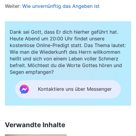
über Folgendes nachdenken: ‚Könnte ich solche
Weiter:
Wie unvernünftig das Angeben ist
Dinge tun? Wenn mich niemand ermahnen
würde, würde ich vielleicht dieselben Dinge tun
– hätte ich dann nicht dasselbe Ergebnis wie
Dank sei Gott, dass Er dich hierher geführt hat.
Heute Abend um 20:00 Uhr findet unsere
diese Person? Ist das nicht gefährlich? Zum
kostenlose Online-Predigt statt. Das Thema lautet:
Glück hat Gott dieses Umfeld geschaffen, um
Wie man die Wiederkunft des Herrn willkommen
heißt und sich von einem Leben voller Schmerz
mich darauf aufmerksam zu machen – das ist
befreit. Möchtest du die Worte Gottes hören und
der größte Schutz für mich!‘ Wenn du über
Segen empfangen?
diese Dinge nachgedacht hast, wird dir eine
Kontaktiere uns über Messenger
Sache klar: Du darfst nicht denselben Weg
gehen wie diese Art von Person, du darfst nicht
zu dieser Art von Mensch werden, und du
musst dich selbst ermahnen. Ganz gleich,
Verwandte Inhalte
welche Dinge dir begegnen, du musst aus ihnen