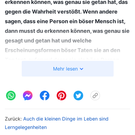
erkennen können, was genau sie getan hat, das
gegen die Wahrheit verstößt. Wenn andere
sagen, dass eine Person ein böser Mensch ist,
dann musst du erkennen können, was genau sie
gesagt und getan hat und welche
Erscheinungsformen böser Taten sie an den
Tag legt, aufgrund derer sie als böse Person
Mehr lesen
eingestuft wird. Wenn andere sagen, dass diese
Person die Interessen von Gottes Haus nicht
verteidigt und Außenstehende auf Kosten von
Gottes Haus unterstützt, dann solltest du
herausfinden, was diese Person getan hat. Und
nachdem du es herausgefunden hast, reicht es
Zurück:
Auch die kleinen Dinge im Leben sind
nicht nur, diese Dinge zu wissen. Du musst auch
Lerngelegenheiten