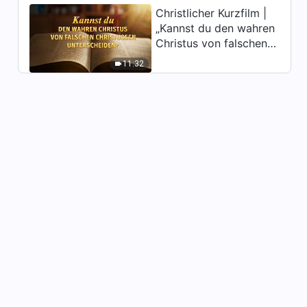
Christlicher Kurzfilm |
Deutsch Ganzer Film | Ein lang
„Kannst du den wahren
erwartetes Glück | Wie
Christus von falschen
erreicht man ein glückliches
1:31:51
Leben?
Christussen
11:32
unterscheiden?“
Deutsch Ganzer Film | Die
Sonne geht nie über
Rechtschaffenheit unter
1:24:53
Christlicher Film | Das
Erwachen aus dem Traum |
Endlich wurde ich vor dem
2:43:40
Thron Gottes gebracht
Christlicher Film | Entrückung
in Gefahr
3:11:56
Christlicher Film | Ausbruch
aus der Falle