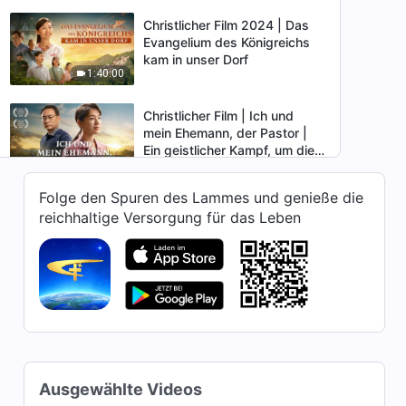
Erde, steht am Abgrund,
Wohin steuert das Schicksal
Christlicher Film 2024 | Das
der Menschheit?
Evangelium des Königreichs
kam in unser Dorf
1:40:00
Christlicher Film | Ich und
mein Ehemann, der Pastor |
Ein geistlicher Kampf, um die
2:00:18
Rückkehr des Herrn zu
begrüßen
Folge den Spuren des Lammes und genieße die
Christlicher Film 2024 | Der
reichhaltige Versorgung für das Leben
Pfad der Verbreitung des
Evangeliums ist voller
1:56:36
Gefahren
Christlicher Film | Das
Festmahl des Königreichs des
Himmels (Ganzer Film
2:10:09
Deutsch)
Christlicher Film |
Ausgewählte Videos
Überlegungen zur Errettung |