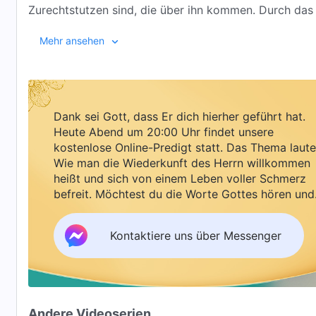
Zurechtstutzen sind, die über ihn kommen. Durch das
zu überheblich ist, dass er kein gottesfürchtiges Her
Mehr ansehen
Maßregelung und Disziplinierung bitter nötig hat. Na
klar, dass es Gottes immense Gnade und Segen für ihn
willkommen heißen zu dürfen, Gottes Gericht und Rein
Weg der Errettung zu gehen …
Dank sei Gott, dass Er dich hierher geführt hat.
Heute Abend um 20:00 Uhr findet unsere
kostenlose Online-Predigt statt. Das Thema laute
Wie man die Wiederkunft des Herrn willkommen
heißt und sich von einem Leben voller Schmerz
befreit. Möchtest du die Worte Gottes hören und
Segen empfangen?
Kontaktiere uns über Messenger
Andere Videoserien