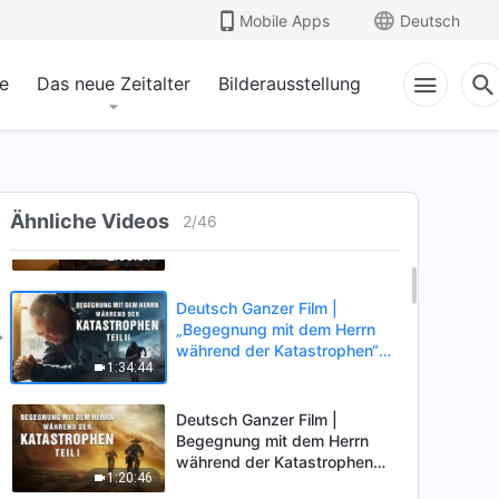
Mobile Apps
Deutsch
e
Das neue Zeitalter
Bilderausstellung
Christlicher Film |
Ähnliche Videos
Nachforschen | Ein Zeugnis
2
/
46
davon, wie Christen während
2:00:01
der Katastrophen entrückt
werden
Deutsch Ganzer Film |
„Begegnung mit dem Herrn
während der Katastrophen“
1:34:44
(Teil II) | Die Katastrophen der
Endzeit kommen. Wie können
wir in das Königreich Gottes
Deutsch Ganzer Film |
eintreten?
Begegnung mit dem Herrn
während der Katastrophen
1:20:46
(Teil I) | Unsere Heimat, die