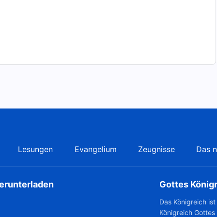
Lesungen
Evangelium
Zeugnisse
Das n
herunterladen
Gottes König
Das Königreich is
Königreich Gottes