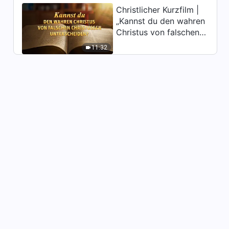
Christlicher Kurzfilm |
„Kannst du den wahren
Christus von falschen
Christussen
11:32
unterscheiden?“