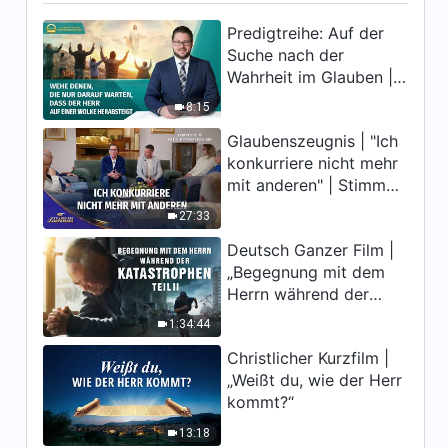
Predigtreihe: Auf der
Suche nach der
Wahrheit im Glauben |
Wehe denen, die nur
8:15
darauf warten, dass
Glaubenszeugnis | "Ich
der Herr auf einer
konkurriere nicht mehr
Wolke herabsteigt
mit anderen" | Stimmen
des Lobpreises 2026
27:33
Deutsch Ganzer Film |
„Begegnung mit dem
Herrn während der
Katastrophen“ (Teil II) |
1:34:44
Die Katastrophen der
Christlicher Kurzfilm |
Endzeit kommen. Wie
„Weißt du, wie der Herr
können wir in das
kommt?“
Königreich Gottes
eintreten?
13:18