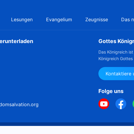
Lesungen
Evangelium
Zeugnisse
Das n
herunterladen
Gottes König
Das Königreich is
Königreich Gottes
Kontaktiere
Folge uns
domsalvation.org
Copyright © 2026
Di
enangaben
Cookie-Richtlinie