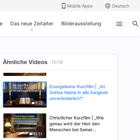
geheißen?“
Mobile Apps
Deutsch
18:11
e
Das neue Zeitalter
Bilderausstellung
Evangeliums-Kurzfilm | „Kann
man allein durch den Glauben
an Gott und die Vergebung
13:34
der Sünden ins Himmelreich
eintreten?“
Christlicher Kurzfilm | „Hast
Ähnliche Videos
du den Weg ins Himmelreich
15
/
18
gefunden?“
19:51
Evangeliums-Kurzfilm | „Ist
Gottes Name in alle Ewigkeit
unveränderlich?“
9:22
Christlicher Kurzfilm | „Wie
genau wird der Herr den
Menschen bei Seiner
19:51
Wiederkunft erscheinen?“