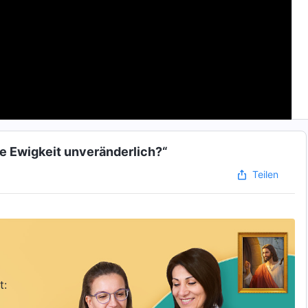
le Ewigkeit unveränderlich?“
Teilen
t: