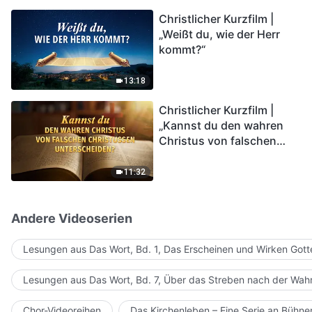
kommen. Wie können wir
Christlicher Kurzfilm |
in das Königreich Gottes
„Weißt du, wie der Herr
eintreten?
kommt?“
13:18
Christlicher Kurzfilm |
„Kannst du den wahren
Christus von falschen
Christussen
unterscheiden?“
11:32
Andere Videoserien
Lesungen aus Das Wort, Bd. 1, Das Erscheinen und Wirken Gott
Lesungen aus Das Wort, Bd. 7, Über das Streben nach der Wahr
Chor-Videoreihen
Das Kirchenleben – Eine Serie an Bühn