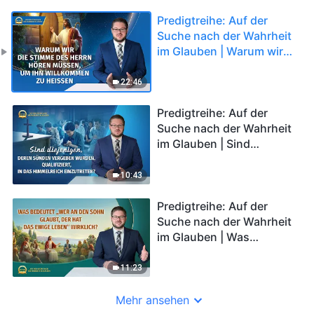
Predigtreihe: Auf der
Suche nach der Wahrheit
im Glauben | Warum wir
die Stimme des Herrn
hören müssen, um Ihn
22:46
willkommen zu heißen
Predigtreihe: Auf der
Suche nach der Wahrheit
im Glauben | Sind
diejenigen, deren Sünden
vergeben wurden,
10:43
qualifiziert, in das
Himmelreich einzutreten?
Predigtreihe: Auf der
Suche nach der Wahrheit
im Glauben | Was
bedeutet „Wer an den
Sohn glaubt, der hat das
11:23
ewige Leben“ wirklich?
Mehr ansehen