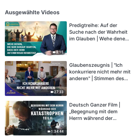
Ausgewählte Videos
Predigtreihe: Auf der
Suche nach der Wahrheit
im Glauben | Wehe denen,
die nur darauf warten,
dass der Herr auf einer
8:15
Wolke herabsteigt
Glaubenszeugnis | "Ich
konkurriere nicht mehr mit
anderen" | Stimmen des
Lobpreises 2026
27:33
Deutsch Ganzer Film |
„Begegnung mit dem
Herrn während der
Katastrophen“ (Teil II) | Die
Katastrophen der Endzeit
1:34:44