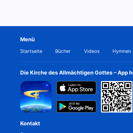
Menü
Startseite
Bücher
Videos
Hymnen
Die Kirche des Allmächtigen Gottes – App 
Kontakt