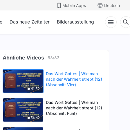
Mobile Apps
Deutsch
Das Wort Gottes | Wie man
e
Das neue Zeitalter
nach der Wahrheit strebt (12)
Bilderausstellung
(Abschnitt Zwei)
43:22
Das Wort Gottes | Wie man
nach der Wahrheit strebt (12)
(Abschnitt Drei)
Ähnliche Videos
63
/
83
37:01
Das Wort Gottes | Wie man
nach der Wahrheit strebt (12)
(Abschnitt Vier)
41:52
Das Wort Gottes | Wie man
nach der Wahrheit strebt (12)
(Abschnitt Fünf)
56:42