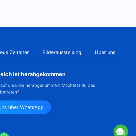
Das Wort Gottes | Wie man
nach der Wahrheit strebt (16)
(Abschnitt Fünf)
48:27
eue Zeitalter
Bilderausstellung
Über uns
reich ist herabgekommen
t auf die Erde herabgekommen! Möchtest du das
 betreten?
 uns über WhatsApp