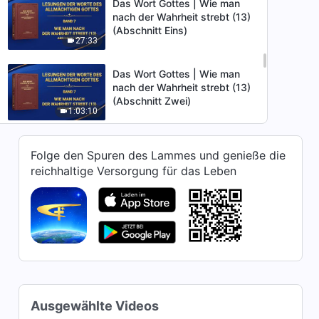
Das Wort Gottes | Wie man
nach der Wahrheit strebt (13)
(Abschnitt Eins)
27:33
Das Wort Gottes | Wie man
nach der Wahrheit strebt (13)
(Abschnitt Zwei)
1:03:10
Das Wort Gottes | Wie man
Folge den Spuren des Lammes und genieße die
nach der Wahrheit strebt (13)
reichhaltige Versorgung für das Leben
(Abschnitt Drei)
50:23
Das Wort Gottes | Wie man
nach der Wahrheit strebt (13)
(Abschnitt Vier)
52:01
Das Wort Gottes | Wie man
nach der Wahrheit strebt (13)
Ausgewählte Videos
(Abschnitt Fünf)