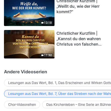
Christlicher Kurzfilm |
in das Königreich Gottes
„Weißt du, wie der Herr
eintreten?
kommt?“
13:18
Christlicher Kurzfilm |
„Kannst du den wahren
Christus von falschen
Christussen
unterscheiden?“
11:32
Andere Videoserien
Lesungen aus Das Wort, Bd. 1, Das Erscheinen und Wirken Gott
Lesungen aus Das Wort, Bd. 7, Über das Streben nach der Wahr
Chor-Videoreihen
Das Kirchenleben – Eine Serie an Bühn