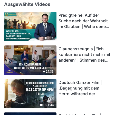
Ausgewählte Videos
Predigtreihe: Auf der
Suche nach der Wahrheit
im Glauben | Wehe denen,
die nur darauf warten,
dass der Herr auf einer
8:15
Wolke herabsteigt
Glaubenszeugnis | "Ich
konkurriere nicht mehr mit
anderen" | Stimmen des
Lobpreises 2026
27:33
Deutsch Ganzer Film |
„Begegnung mit dem
Herrn während der
Katastrophen“ (Teil II) | Die
Katastrophen der Endzeit
1:34:44
kommen. Wie können wir