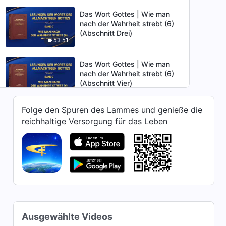
Das Wort Gottes | Wie man
nach der Wahrheit strebt (6)
(Abschnitt Drei)
53:51
Das Wort Gottes | Wie man
nach der Wahrheit strebt (6)
(Abschnitt Vier)
39:36
Folge den Spuren des Lammes und genieße die
Das Wort Gottes | Wie man
reichhaltige Versorgung für das Leben
nach der Wahrheit strebt (6)
(Abschnitt Fünf)
29:55
Das Wort Gottes | Wie man
nach der Wahrheit strebt (6)
(Abschnitt Sechs)
36:10
Das Wort Gottes | Wie man
Ausgewählte Videos
nach der Wahrheit strebt (7)