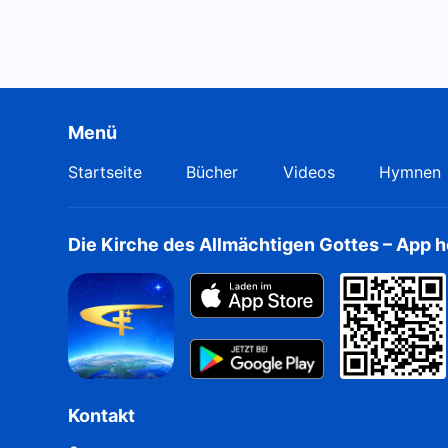
Menü
Startseite
Bücher
Videos
Hymnen
Die Kirche des Allmächtigen Gottes – App 
Kontakt