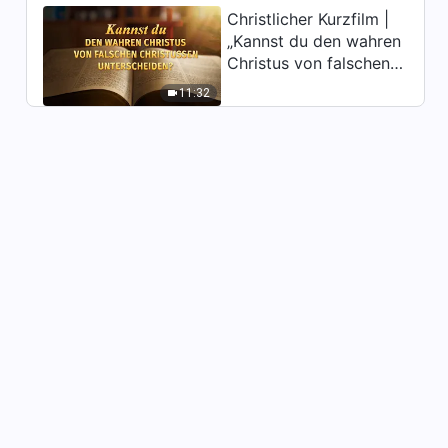
Christlicher Kurzfilm |
Das Wort Gottes | Wie man
„Kannst du den wahren
nach der Wahrheit strebt (7)
Christus von falschen
(Abschnitt Sechs)
35:55
Christussen
11:32
unterscheiden?“
Das Wort Gottes | Wie man
nach der Wahrheit strebt (8)
(Abschnitt Eins)
27:34
Das Wort Gottes | Wie man
nach der Wahrheit strebt (8)
(Abschnitt Zwei)
50:09