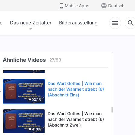
(Abschnitt Drei)
Mobile Apps
Deutsch
51:57
e
Das neue Zeitalter
Bilderausstellung
Das Wort Gottes | Wie man
nach der Wahrheit strebt (5)
(Abschnitt Vier)
37:31
Das Wort Gottes | Wie man
nach der Wahrheit strebt (5)
Ähnliche Videos
27
/
83
(Abschnitt Fünf)
41:17
Das Wort Gottes | Wie man
nach der Wahrheit strebt (6)
(Abschnitt Eins)
52:10
Das Wort Gottes | Wie man
nach der Wahrheit strebt (6)
(Abschnitt Zwei)
41:08