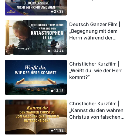
Lobpreises 2026
27:33
Deutsch Ganzer Film |
„Begegnung mit dem
Herrn während der
Katastrophen“ (Teil II) | Die
Katastrophen der Endzeit
1:34:44
kommen. Wie können wir
Christlicher Kurzfilm |
in das Königreich Gottes
„Weißt du, wie der Herr
eintreten?
kommt?“
13:18
Christlicher Kurzfilm |
„Kannst du den wahren
Christus von falschen
Christussen
unterscheiden?“
11:32