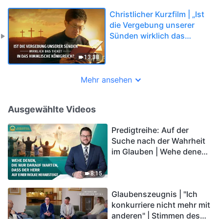
Christlicher Kurzfilm | „Ist
die Vergebung unserer
Sünden wirklich das
Ticket in das himmlische
Königreich?“
13:38
Mehr ansehen
Ausgewählte Videos
Predigtreihe: Auf der
Suche nach der Wahrheit
im Glauben | Wehe denen,
die nur darauf warten,
dass der Herr auf einer
8:15
Wolke herabsteigt
Glaubenszeugnis | "Ich
konkurriere nicht mehr mit
anderen" | Stimmen des