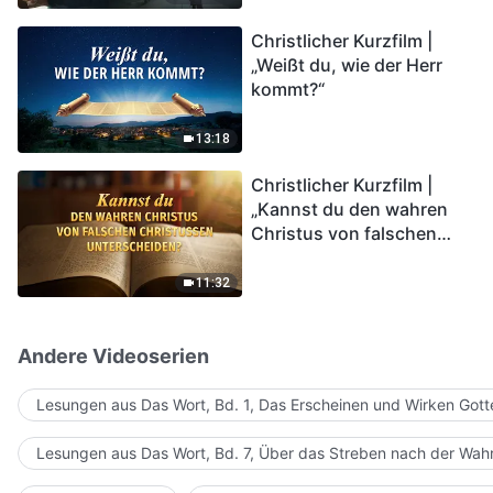
kommen. Wie können wir
Christlicher Kurzfilm |
in das Königreich Gottes
„Weißt du, wie der Herr
eintreten?
kommt?“
13:18
Christlicher Kurzfilm |
„Kannst du den wahren
Christus von falschen
Christussen
unterscheiden?“
11:32
Andere Videoserien
Lesungen aus Das Wort, Bd. 1, Das Erscheinen und Wirken Gott
Lesungen aus Das Wort, Bd. 7, Über das Streben nach der Wahr