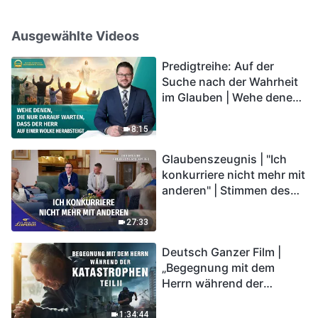
Ausgewählte Videos
Predigtreihe: Auf der
Suche nach der Wahrheit
im Glauben | Wehe denen,
die nur darauf warten,
dass der Herr auf einer
8:15
Wolke herabsteigt
Glaubenszeugnis | "Ich
konkurriere nicht mehr mit
anderen" | Stimmen des
Lobpreises 2026
27:33
Deutsch Ganzer Film |
„Begegnung mit dem
Herrn während der
Katastrophen“ (Teil II) | Die
Katastrophen der Endzeit
1:34:44