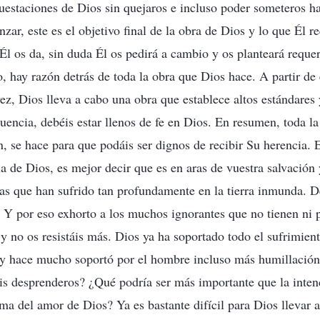
questaciones de Dios sin quejaros e incluso poder someteros ha
nzar, este es el objetivo final de la obra de Dios y lo que Él r
Él os da, sin duda Él os pedirá a cambio y os planteará reque
o, hay razón detrás de toda la obra que Dios hace. A partir de
ez, Dios lleva a cabo una obra que establece altos estándares 
uencia, debéis estar llenos de fe en Dios. En resumen, toda la
n, se hace para que podáis ser dignos de recibir Su herencia. 
ia de Dios, es mejor decir que es en aras de vuestra salvación
as que han sufrido tan profundamente en la tierra inmunda. 
. Y por eso exhorto a los muchos ignorantes que no tienen ni p
y no os resistáis más. Dios ya ha soportado todo el sufrimien
 y hace mucho soportó por el hombre incluso más humillación
éis desprenderos? ¿Qué podría ser más importante que la inte
ima del amor de Dios? Ya es bastante difícil para Dios llevar 