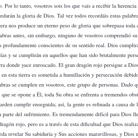
o. Por lo tanto, vosotros sois los que vais a recibir la herenci
edarán la gloria de Dios. Tal vez todos recordáis estas palabr
ajera nos produce un eterno peso de gloria que sobrepasa tod
labras antes, sin embargo, ninguno de vosotros comprendió su
is profundamente conscientes de su sentido real. Dios cumplirá
días y se cumplirán en aquellos que han sido brutalmente pers
erra donde yace enroscado. El gran dragón rojo persigue a Dio
e en esta tierra es sometida a humillación y persecución debido
labras se cumplen en vosotros, este grupo de personas. Dado q
a que se opone a Él, toda Su obra se enfrenta a tremendos ob
ueden cumplir enseguida; así, la gente es refinada a causa de 
 parte del sufrimiento. Es tremendamente difícil para Dios ll
 dragón rojo, pero es a través de esta dificultad que Dios reali
eda revelar Su sabiduría y Sus acciones maravillosas, y Dios 