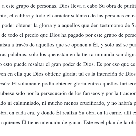
 a este grupo de personas. Dios lleva a cabo Su obra de purif
to, el calibre y todo el carácter satánico de las personas en e
o, poder obtener la gloria y a aquellos que den testimonio de S
 de todo el precio que Dios ha pagado por este grupo de perso
ista a través de aquellos que se oponen a Él, y solo así se pu
ras palabras, solo los que están en la tierra inmunda son dign
o esto puede resaltar el gran poder de Dios. Es por eso que es
en en ella que Dios obtiene gloria; tal es la intención de Dios
esús; Él solamente podía obtener gloria entre aquellos fariseo
ubiese sido por la persecución de los fariseos y por la traició
zado ni calumniado, ni mucho menos crucificado, y no habría 
bra en cada era, y donde Él realiza Su obra en la carne, allí e
 quienes Él tiene intención de ganar. Este es el plan de la obr