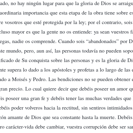
ado, no hay ningún lugar para que la gloria de Dios se arraigu
aordinaria importancia que esta etapa de la obra tiene sobre es
e vosotros que esté protegida por la ley; por el contrario, soi
ncluso mayor es que la gente no os entiende: ya sean vuestros f
legas, nadie os comprende. Cuando sois “abandonados” por Di
ste mundo, pero, aun así, las personas todavía no pueden sopor
ificado de Su conquista sobre las personas y es la gloria de D
te supera lo dado a los apóstoles y profetas a lo largo de las 
ado a Moisés y Pedro. Las bendiciones no se pueden obtener e
ran precio. Lo cual quiere decir que debéis poseer un amor q
éis poseer una gran fe y debéis tener las muchas verdades que
béis poder volveros hacia la rectitud, sin sentiros intimidados
zón amante de Dios que sea constante hasta la muerte. Debéis
ro carácter-vida debe cambiar, vuestra corrupción debe ser sa