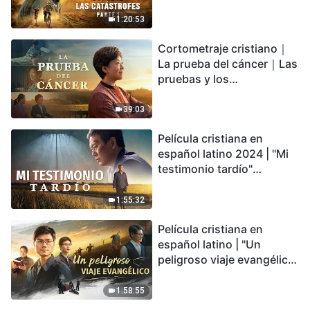
catástrofes" (Parte 1) El
desastre del fin es
1:20:53
irreversible, ¿dónde
Cortometraje cristiano｜
encontrarás refugio?
La prueba del cáncer｜Las
pruebas y los
refinamientos son
bendiciones de Dios
39:03
Película cristiana en
español latino 2024 | "Mi
testimonio tardío"
Testimonio de
arrepentimiento
1:55:32
profundamente
Película cristiana en
conmovedor
español latino | "Un
peligroso viaje evangélico"
basada en una historia
real
1:58:55