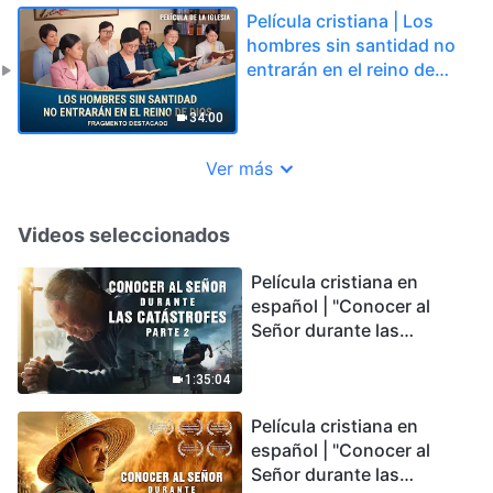
Película cristiana | Los
hombres sin santidad no
entrarán en el reino de
Dios (Fragmento
destacado)
34:00
Ver más
Videos seleccionados
Película cristiana en
español | "Conocer al
Señor durante las
catástrofes" (Parte 2) La
Tierra se enfrenta a una
1:35:04
extinción masiva. ¿Cómo
Película cristiana en
podemos sobrevivir?
español | "Conocer al
Señor durante las