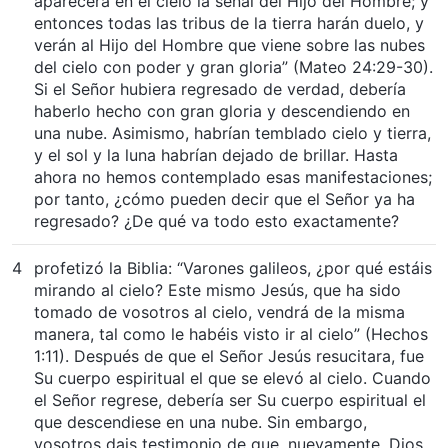
aparecerá en el cielo la señal del Hijo del Hombre; y
entonces todas las tribus de la tierra harán duelo, y
verán al Hijo del Hombre que viene sobre las nubes
del cielo con poder y gran gloria” (Mateo 24:29-30).
Si el Señor hubiera regresado de verdad, debería
haberlo hecho con gran gloria y descendiendo en
una nube. Asimismo, habrían temblado cielo y tierra,
y el sol y la luna habrían dejado de brillar. Hasta
ahora no hemos contemplado esas manifestaciones;
por tanto, ¿cómo pueden decir que el Señor ya ha
regresado? ¿De qué va todo esto exactamente?
4
profetizó la Biblia: “Varones galileos, ¿por qué estáis
mirando al cielo? Este mismo Jesús, que ha sido
tomado de vosotros al cielo, vendrá de la misma
manera, tal como le habéis visto ir al cielo” (Hechos
1:11). Después de que el Señor Jesús resucitara, fue
Su cuerpo espiritual el que se elevó al cielo. Cuando
el Señor regrese, debería ser Su cuerpo espiritual el
que descendiese en una nube. Sin embargo,
vosotros dais testimonio de que, nuevamente, Dios