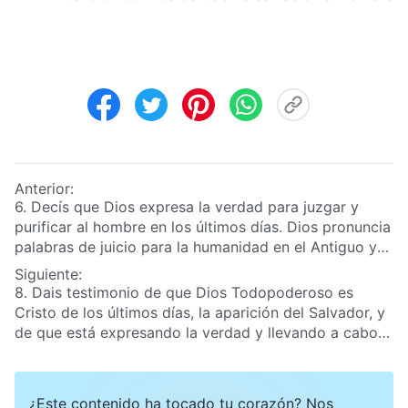
Anterior:
6. Decís que Dios expresa la verdad para juzgar y
purificar al hombre en los últimos días. Dios pronuncia
palabras de juicio para la humanidad en el Antiguo y
en el Nuevo Testamento; el juicio de Dios nunca ha
Siguiente:
dejado al hombre. ¿Estáis diciendo que estas palabras
8. Dais testimonio de que Dios Todopoderoso es
son incapaces de juzgar y purificar al hombre? ¿Cuál
Cristo de los últimos días, la aparición del Salvador, y
es la diferencia entre las palabras de juicio expresadas
de que está expresando la verdad y llevando a cabo
por Dios en los últimos días y las palabras de Dios
la obra del juicio empezando por la casa de Dios para
que juzgan al hombre como aparecen en la Biblia?
purificar y salvar al hombre por completo y para
librarlo de la influencia oscura de Satanás. ¿Cómo
¿Este contenido ha tocado tu corazón? Nos