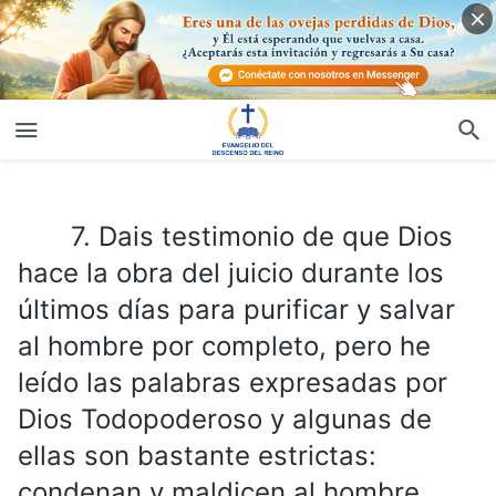
7. Dais testimonio de que Dios hace la obra del juicio durante los últimos días para purificar y salvar al hombre por completo, pero he leído las palabras expresadas por Dios Todopoderoso y algunas de ellas son bastante estrictas: condenan y maldicen al hombre. ¿No es este el castigo del hombre? ¿Cómo puede llamarse la purificación y salvación del hombre?
7. Dais testimonio de que Dios
hace la obra del juicio durante los
últimos días para purificar y salvar
al hombre por completo, pero he
leído las palabras expresadas por
Dios Todopoderoso y algunas de
ellas son bastante estrictas:
condenan y maldicen al hombre.