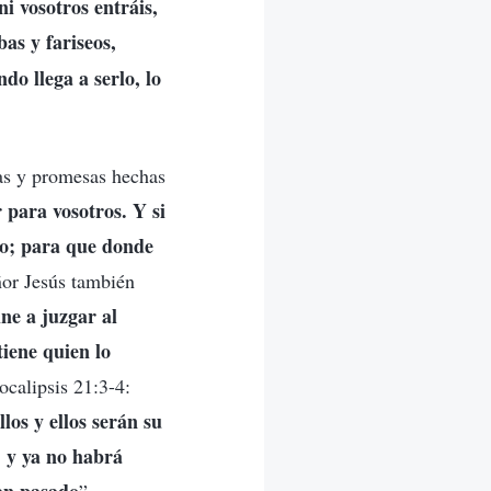
ni vosotros entráis,
bas y fariseos,
do llega a serlo, lo
as y promesas hechas
 para vosotros. Y si
go; para que donde
ñor Jesús también
ne a juzgar al
iene quien lo
calipsis 21:3-4:
los y ellos serán su
, y ya no habrá