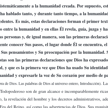
 sistemáticamente a la humanidad creada. Por supuesto, es
ha hablado tanto, y durante tanto tiempo, a la humanidad
edentes. Es más, estas declaraciones forman el primer tex
o entre la humanidad y en ellas Él revela, guía, juzga y ha
as personas y, de igual manera, son las primeras declaraci
gente conocer Sus pasos, el lugar donde Él se encuentra, el
s, Sus pensamientos y Su preocupación por la humanidad. 
estas son las primeras declaraciones que Dios ha expresado
d, y que es la primera vez que Dios ha usado Su identidad
manidad y expresarle la voz de Su corazón por medio de p
. La
bra de Dios. Las palabras de Dios al universo entero, Introducción)
Todopoderoso son de gran alcance e incomparablemente ricas.
o, la revelación del hombre y los decretos administrativos, ad
ra del Reino, así como las advertencias de Dios, Sus requisi