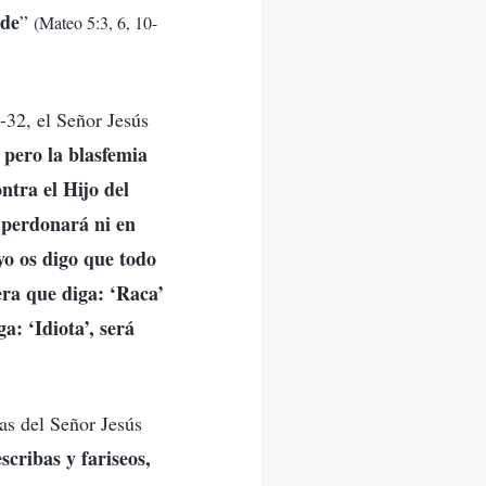
nde
”
(Mateo 5:3, 6, 10-
-32, el Señor Jesús
 pero la blasfemia
ntra el Hijo del
e perdonará ni en
yo os digo que todo
era que diga: ‘Raca’
a: ‘Idiota’, será
as del Señor Jesús
escribas y fariseos,