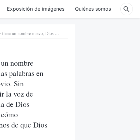
Exposición de imágenes
Quiénes somos
Pregunta 1: Ahora el Señor Jesús ya ha regresado y tiene un nombre nuevo, Dios Todopoderoso. Dios Todopoderoso ha expresado las palabras en el libro “La Palabra Manifestada en Carne”, y es la voz del novio. Sin embargo, muchos hermanos y hermanas aún no saben discernir la voz de Dios. Por eso hoy día hemos invitado a los testigos de la Iglesia de Dios Todopoderoso. Los hemos invitado para que nos hablen sobre cómo identificar la voz de Dios. Así todos sabremos cómo cerciorarnos de que Dios Todopoderoso es el regreso del Señor Jesús.
e un nombre
as palabras en
vio. Sin
r la voz de
ia de Dios
e cómo
rnos de que Dios