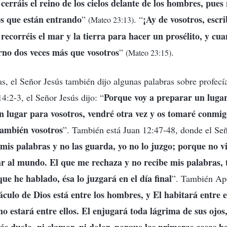
cerráis el reino de los cielos delante de los hombres, pues 
los que están entrando
¡Ay de vosotros, escri
”
. “
(Mateo 23:13)
recorréis el mar y la tierra para hacer un prosélito, y cuan
ierno dos veces más que vosotros
”
.
(Mateo 23:15)
, el Señor Jesús también dijo algunas palabras sobre profecí
Porque voy a preparar un lugar
4:2-3, el Señor Jesús dijo: “
n lugar para vosotros, vendré otra vez y os tomaré conmi
s también vosotros
”. También está Juan 12:47-48, donde el Se
 mis palabras y no las guarda, yo no lo juzgo; porque no vi
r al mundo. El que me rechaza y no recibe mis palabras, t
ue he hablado, ésa lo juzgará en el día final
”. También Apo
áculo de Dios está entre los hombres, y El habitará entre el
o estará entre ellos. El enjugará toda lágrima de sus ojos