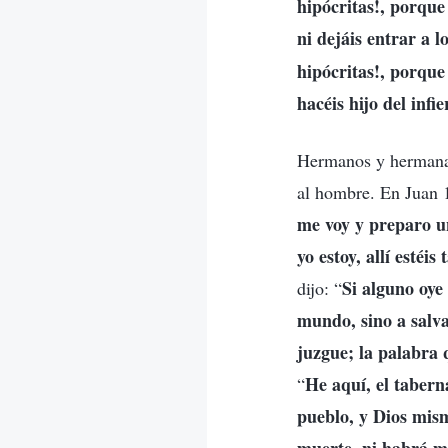
hipócritas!, porque 
ni dejáis entrar a 
hipócritas!, porque 
hacéis hijo del inf
Hermanos y hermanas
al hombre. En Juan 1
me voy y preparo u
yo estoy, allí estéi
Si alguno oye
dijo: “
mundo, sino a salva
juzgue; la palabra q
He aquí, el tabern
“
pueblo, y Dios mism