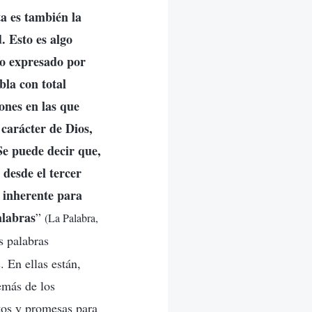
ta es también la
. Esto es algo
to expresado por
bla con total
ones en las que
 carácter de Dios,
Se puede decir que,
 desde el tercer
 inherente para
alabras
”
(La Palabra,
s palabras
 En ellas están,
emás de los
tos y promesas para