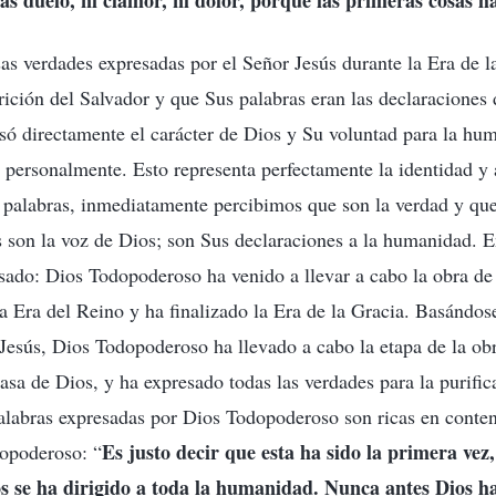
s duelo, ni clamor, ni dolor, porque las primeras cosas 
rsas verdades expresadas por el Señor Jesús durante la Era de 
arición del Salvador y que Sus palabras eran las declaraciones 
ó directamente el carácter de Dios y Su voluntad para la hum
a personalmente. Esto representa perfectamente la identidad y
 palabras, inmediatamente percibimos que son la verdad y qu
s son la voz de Dios; son Sus declaraciones a la humanidad. En
sado: Dios Todopoderoso ha venido a llevar a cabo la obra de 
la Era del Reino y ha finalizado la Era de la Gracia. Basándos
Jesús, Dios Todopoderoso ha llevado a cabo la etapa de la obr
sa de Dios, y ha expresado todas las verdades para la purific
labras expresadas por Dios Todopoderoso son ricas en conten
Es justo decir que esta ha sido la primera vez,
opoderoso: “
s se ha dirigido a toda la humanidad. Nunca antes Dios h