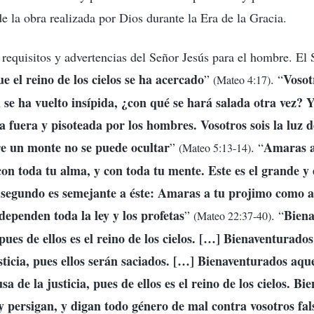
e la obra realizada por Dios durante la Era de la Gracia.
requisitos y advertencias del Señor Jesús para el hombre. El 
e el reino de los cielos se ha acercado
Vosotr
”
. “
(Mateo 4:17)
al se ha vuelto insípida, ¿con qué se hará salada otra vez? 
a fuera y pisoteada por los hombres. Vosotros sois la luz
re un monte no se puede ocultar
Amaras a
”
. “
(Mateo 5:13-14)
con toda tu alma, y con toda tu mente. Este es el grande y
segundo es semejante a éste: Amaras a tu projimo como a 
ependen toda la ley y los profetas
Biena
”
. “
(Mateo 22:37-40)
pues de ellos es el reino de los cielos. […] Bienaventurados
ticia, pues ellos serán saciados. […] Bienaventurados aqu
a de la justicia, pues de ellos es el reino de los cielos. Bi
y persigan, y digan todo género de mal contra vosotros fa