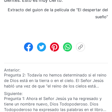
dientes. Esto es muy cierto.
Extracto del guion de la película de “El despertar del
sueño”
Anterior:
Pregunta 2: Todavía no hemos determinado si el reino
de Dios está en la tierra o en el cielo. El Señor Jesús
habló una vez de que “el reino de los cielos está
cerca” y de “la venida del reino de los cielos”. Si es el
Siguiente:
reino de los cielos, debería estar en los cielos. ¿Cómo
Pregunta 1: Ahora el Señor Jesús ya ha regresado y
puede estar en la tierra?
tiene un nombre nuevo, Dios Todopoderoso. Dios
Todopoderoso ha expresado las palabras en el libro