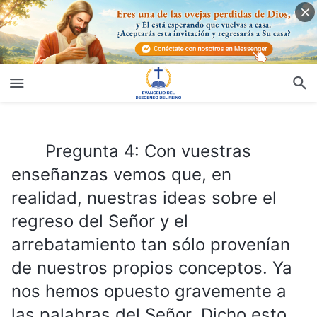
Pregunta 4: Con vuestras enseñanzas vemos que, en realidad, nuestras ideas sobre el regreso del Señor y el arrebatamiento tan sólo provenían de nuestros propios conceptos. Ya nos hemos opuesto gravemente a las palabras del Señor. Dicho esto, ¿cómo debemos esperar ahora el regreso del Señor y el arrebatamiento? ¿Nos lo podéis explicar un poco más?
Pregunta 4: Con vuestras
enseñanzas vemos que, en
realidad, nuestras ideas sobre el
regreso del Señor y el
arrebatamiento tan sólo provenían
de nuestros propios conceptos. Ya
nos hemos opuesto gravemente a
las palabras del Señor. Dicho esto,