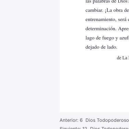
las palabras de Dios
cambiar. ¡La obra de
entrenamiento, será 
determinación. Apres
lago de fuego y azuf
dejado de lado.
de La 
Anterior:
6 Dios Todopoderoso s
Siguiente:
12 Dios Todopoderos