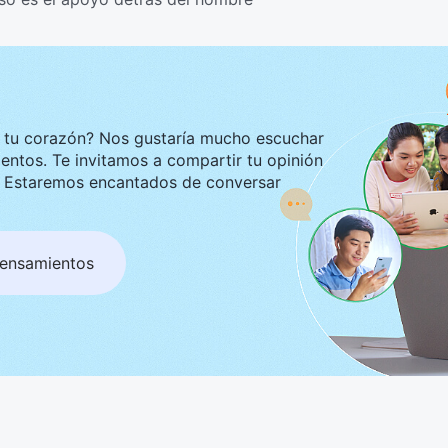
ustaría mucho escuchar
tir tu opinión
ar
pensamientos