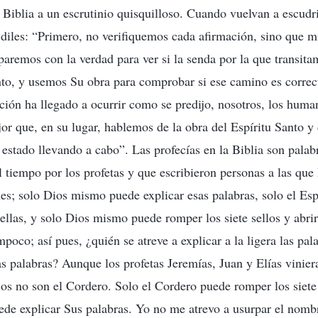
 Biblia a un escrutinio quisquilloso. Cuando vuelvan a escudri
 diles: “Primero, no verifiquemos cada afirmación, sino que 
aremos con la verdad para ver si la senda por la que transita
nto, y usemos Su obra para comprobar si ese camino es correc
ación ha llegado a ocurrir como se predijo, nosotros, los hum
or que, en su lugar, hablemos de la obra del Espíritu Santo y
 estado llevando a cabo”. Las profecías en la Biblia son palab
l tiempo por los profetas y que escribieron personas a las que
nes; solo Dios mismo puede explicar esas palabras, solo el Es
 ellas, y solo Dios mismo puede romper los siete sellos y abrir
poco; así pues, ¿quién se atreve a explicar a la ligera las pa
as palabras? Aunque los profetas Jeremías, Juan y Elías vinier
los no son el Cordero. Solo el Cordero puede romper los siete 
ede explicar Sus palabras. Yo no me atrevo a usurpar el nomb