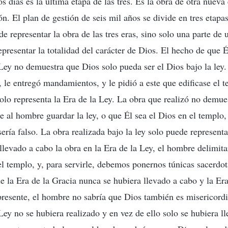
s días es la última etapa de las tres. Es la obra de otra nueva
ón. El plan de gestión de seis mil años se divide en tres etap
de representar la obra de las tres eras, sino solo una parte de
presentar la totalidad del carácter de Dios. El hecho de que É
 Ley no demuestra que Dios solo pueda ser el Dios bajo la ley.
 le entregó mandamientos, y le pidió a este que edificase el t
solo representa la Era de la Ley. La obra que realizó no demue
e al hombre guardar la ley, o que Él sea el Dios en el templo,
 sería falso. La obra realizada bajo la ley solo puede representa
llevado a cabo la obra en la Era de la Ley, el hombre delimitar
el templo, y, para servirle, debemos ponernos túnicas sacerdota
de la Era de la Gracia nunca se hubiera llevado a cabo y la Er
presente, el hombre no sabría que Dios también es misericord
Ley no se hubiera realizado y en vez de ello solo se hubiera l