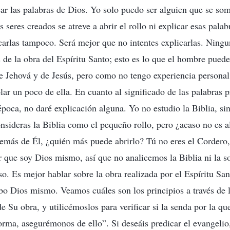
icar las palabras de Dios. Yo solo puedo ser alguien que se som
seres creados se atreve a abrir el rollo ni explicar esas palabr
carlas tampoco. Será mejor que no intentes explicarlas. Ning
 de la obra del Espíritu Santo; esto es lo que el hombre pued
e Jehová y de Jesús, pero como no tengo experiencia personal
lar un poco de ella. En cuanto al significado de las palabras 
época, no daré explicación alguna. Yo no estudio la Biblia, si
nsideras la Biblia como el pequeño rollo, pero ¿acaso no es 
emás de Él, ¿quién más puede abrirlo? Tú no eres el Cordero,
r que soy Dios mismo, así que no analicemos la Biblia ni la 
so. Es mejor hablar sobre la obra realizada por el Espíritu Sant
abo Dios mismo. Veamos cuáles son los principios a través de 
de Su obra, y utilicémoslos para verificar si la senda por la q
forma, asegurémonos de ello”. Si deseáis predicar el evangelio,