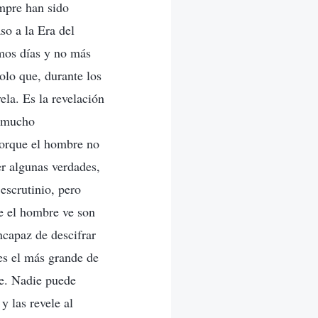
empre han sido
so a la Era del
imos días y no más
solo que, durante los
vela. Es la revelación
r mucho
porque el hombre no
er algunas verdades,
escrutinio, pero
ue el hombre ve son
ncapaz de descifrar
 es el más grande de
re. Nadie puede
y las revele al