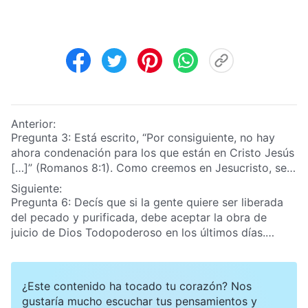
Anterior:
Pregunta 3: Está escrito, “Por consiguiente, no hay
ahora condenación para los que están en Cristo Jesús
[…]”
(Romanos 8:1)
. Como creemos en Jesucristo, se
nos ha garantizado que no seremos condenados y
Siguiente:
podremos entrar en el reino de los cielos.
Pregunta 6: Decís que si la gente quiere ser liberada
del pecado y purificada, debe aceptar la obra de
juicio de Dios Todopoderoso en los últimos días.
Bueno, ¿cómo juzga y purifica Dios a la gente en los
últimos días? ¿Cómo es que Dios purifica de verdad a
la gente? A lo largo de todos estos años que he
¿Este contenido ha tocado tu corazón? Nos
creído en el Señor, pensé que sería genial si llegara un
gustaría mucho escuchar tus pensamientos y
momento en el que la gente ya no pecara. En ese