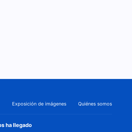
Película cristiana en español
"Siempre brilla el sol de la
honestidad" | Basada en un
1:24:47
hecho real
Película cristiana en español
latino | Qué voz más hermosa
2:00:15
Película sobre la fe en Dios
"La fe en Dios" Revelar el
misterio sobre qué es la
2:54:06
verdadera fe en Dios
"Mensajero del evangelio"
Predicar el evangelio de los
a
Exposición de imágenes
Quiénes somos
últimos días
2:05:23
Película cristiana de la vida
os ha llegado
real | "Donde está mi hogar"