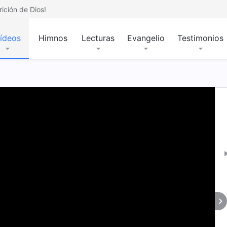
ición de Dios!
ídeos
Himnos
Lecturas
Evangelio
Testimonios