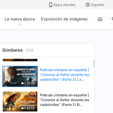
Apps móviles
Español
La nueva época
Exposición de imágenes
Película cristiana completa en
Similares
español 2026 |
2
/
55
"Investigación" Basada en
2:03:27
historia real
Película cristiana en español |
"Conocer al Señor durante las
catástrofes" (Parte 2) La
1:35:04
Tierra se enfrenta a una
extinción masiva. ¿Cómo
podemos sobrevivir?
Película cristiana en español |
"Conocer al Señor durante las
catástrofes" (Parte 1) El
1:20:53
desastre del fin es