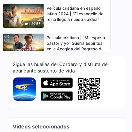
irreversible, ¿dónde
encontrarás refugio?
Película cristiana en español
latino 2024 | "El evangelio del
reino llegó a nuestra aldea"
1:39:56
Película cristiana | "Mi esposo
pastor y yo" Guerra Espiritual
en la Acogida del Regreso del
1:59:34
Señor
Sigue las huellas del Cordero y disfruta del
Película cristiana en español
abundante sustento de vida
latino | "Un peligroso viaje
evangélico" basada en una
1:58:55
historia real
Película cristiana en español
latino | "El banquete del reino
de los cielos" Un sacerdote
2:10:13
católico encontró el camino al
reino de los cielos
Película cristiana en español
Videos seleccionados
latino | "Reflexiones sobre la