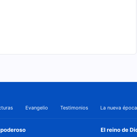
cturas
Evangelio
Testimonios
La nueva époc
dopoderoso
El reino de Di