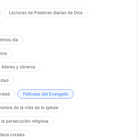
Lecturas de Palabras diarias de Dios
ltimos día
stos
 líderes y obreros
erdad
erdad
Películas del Evangelio
monios de la vida de la iglesia
 la persecución religiosa
ídeos corales