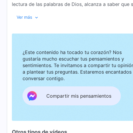
lectura de las palabras de Dios, alcanza a saber que
corazón temeroso de Dios y que se halla en una necesid
Ver más
disciplina de Dios. Después de muchos años de exper
capaz de darle la bienvenida al Señor entre las grande
mientras hace su deber y caminar por la senda de la
hacia él. […]
¿Este contenido ha tocado tu corazón? Nos
gustaría mucho escuchar tus pensamientos y
sentimientos. Te invitamos a compartir tu opinión o
a plantear tus preguntas. Estaremos encantados de
conversar contigo.
Compartir mis pensamientos
Otros tipos de vídeos