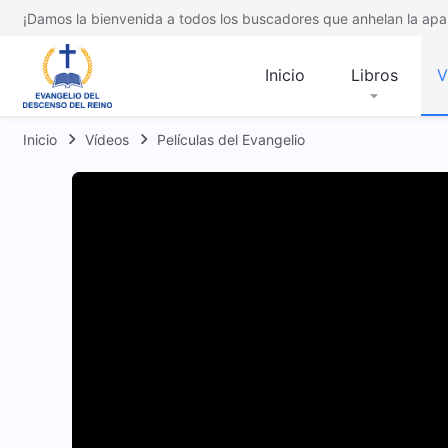
¡Damos la bienvenida a todos los buscadores que anhelan la apar
Inicio
Libros
V
Inicio
Vídeos
Películas del Evangelio