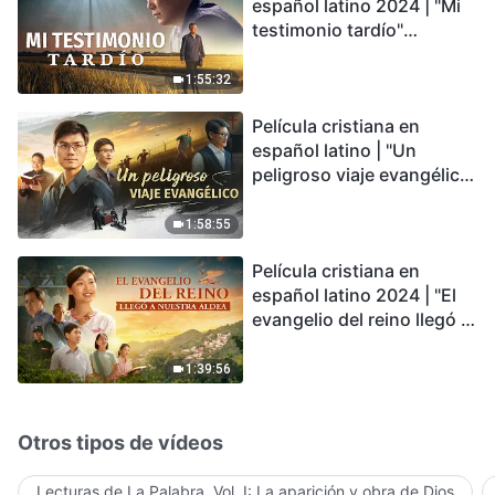
español latino 2024 | "Mi
testimonio tardío"
Testimonio de
arrepentimiento
1:55:32
profundamente
Película cristiana en
conmovedor
español latino | "Un
peligroso viaje evangélico"
basada en una historia
real
1:58:55
Película cristiana en
español latino 2024 | "El
evangelio del reino llegó a
nuestra aldea"
1:39:56
Otros tipos de vídeos
Lecturas de La Palabra, Vol. I: La aparición y obra de Dios