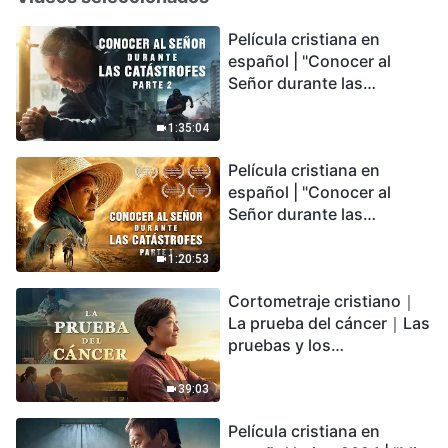
Película cristiana en
español | "Conocer al
Señor durante las
catástrofes" (Parte 2) La
Tierra se enfrenta a una
1:35:04
extinción masiva. ¿Cómo
Película cristiana en
podemos sobrevivir?
español | "Conocer al
Señor durante las
catástrofes" (Parte 1) El
desastre del fin es
1:20:53
irreversible, ¿dónde
Cortometraje cristiano｜
encontrarás refugio?
La prueba del cáncer｜Las
pruebas y los
refinamientos son
bendiciones de Dios
39:03
Película cristiana en