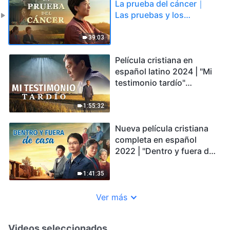
La prueba del cáncer｜
Las pruebas y los
refinamientos son
bendiciones de Dios
39:03
Película cristiana en
español latino 2024 | "Mi
testimonio tardío"
Testimonio de
arrepentimiento
1:55:32
profundamente
conmovedor
Nueva película cristiana
completa en español
2022 | "Dentro y fuera de
casa" La elección entre la
verdad y el afecto
1:41:35
Ver más
Videos seleccionados