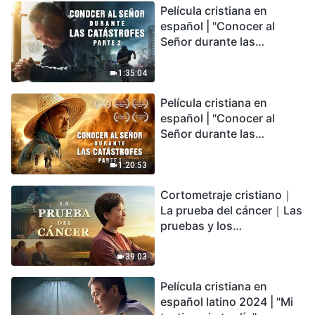
Película cristiana en
español | "Conocer al
Señor durante las
catástrofes" (Parte 2) La
Tierra se enfrenta a una
1:35:04
extinción masiva. ¿Cómo
Película cristiana en
podemos sobrevivir?
español | "Conocer al
Señor durante las
catástrofes" (Parte 1) El
desastre del fin es
1:20:53
irreversible, ¿dónde
Cortometraje cristiano｜
encontrarás refugio?
La prueba del cáncer｜Las
pruebas y los
refinamientos son
bendiciones de Dios
39:03
Película cristiana en
español latino 2024 | "Mi