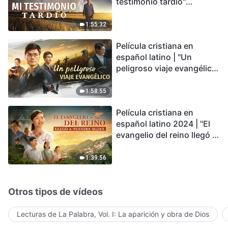
testimonio tardío"
Testimonio de
arrepentimiento
1:55:32
profundamente
Película cristiana en
conmovedor
español latino | "Un
peligroso viaje evangélico"
basada en una historia
real
1:58:55
Película cristiana en
español latino 2024 | "El
evangelio del reino llegó a
nuestra aldea"
1:39:56
Otros tipos de vídeos
Lecturas de La Palabra, Vol. I: La aparición y obra de Dios