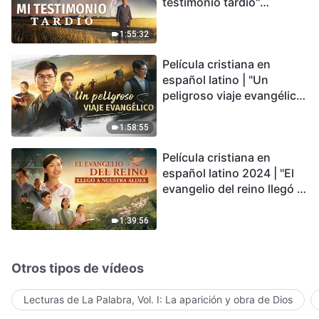
testimonio tardío"
Testimonio de
arrepentimiento
1:55:32
profundamente
Película cristiana en
conmovedor
español latino | "Un
peligroso viaje evangélico"
basada en una historia
real
1:58:55
Película cristiana en
español latino 2024 | "El
evangelio del reino llegó a
nuestra aldea"
1:39:56
Otros tipos de vídeos
Lecturas de La Palabra, Vol. I: La aparición y obra de Dios