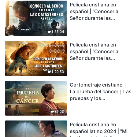
Película cristiana en
español | "Conocer al
Señor durante las
catástrofes" (Parte 2) La
Tierra se enfrenta a una
1:35:04
extinción masiva. ¿Cómo
Película cristiana en
podemos sobrevivir?
español | "Conocer al
Señor durante las
catástrofes" (Parte 1) El
desastre del fin es
1:20:53
irreversible, ¿dónde
Cortometraje cristiano｜
encontrarás refugio?
La prueba del cáncer｜Las
pruebas y los
refinamientos son
bendiciones de Dios
39:03
Película cristiana en
español latino 2024 | "Mi