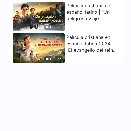
Película cristiana en
profundamente
español latino | "Un
conmovedor
La Palabra de Dios | Cómo
peligroso viaje
perseguir la verdad (15) Parte
2
evangélico" basada en
1:58:55
35:28
una historia real
Película cristiana en
español latino 2024 |
"El evangelio del reino
llegó a nuestra aldea"
1:39:56