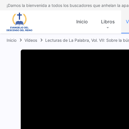
¡Damos la bienvenida a todos los buscadores que anhelan la apar
Inicio
Libros
V
Inicio
Vídeos
Lecturas de La Palabra, Vol. VII: Sobre la b