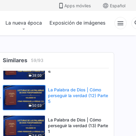
perseguir la verdad (12) Parte
Apps móviles
Español
2
39:27
La nueva época
Exposición de imágenes
La Palabra de Dios | Cómo
perseguir la verdad (12) Parte
3
32:45
La Palabra de Dios | Cómo
Similares
59
/
93
perseguir la verdad (12) Parte
4
38:00
La Palabra de Dios | Cómo
perseguir la verdad (12) Parte
5
50:03
La Palabra de Dios | Cómo
perseguir la verdad (13) Parte
1
24:47