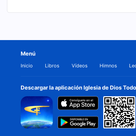
Menú
Inicio
Libros
Vídeos
Himnos
Le
Descargar la aplicación Iglesia de Dios To