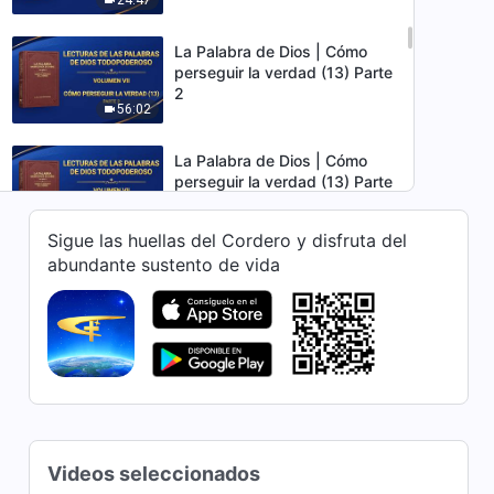
La Palabra de Dios | Cómo
perseguir la verdad (13) Parte
2
56:02
La Palabra de Dios | Cómo
perseguir la verdad (13) Parte
3
44:51
Sigue las huellas del Cordero y disfruta del
abundante sustento de vida
La Palabra de Dios | Cómo
perseguir la verdad (13) Parte
4
46:15
La Palabra de Dios | Cómo
perseguir la verdad (13) Parte
5
53:21
Videos seleccionados
La Palabra de Dios | Cómo