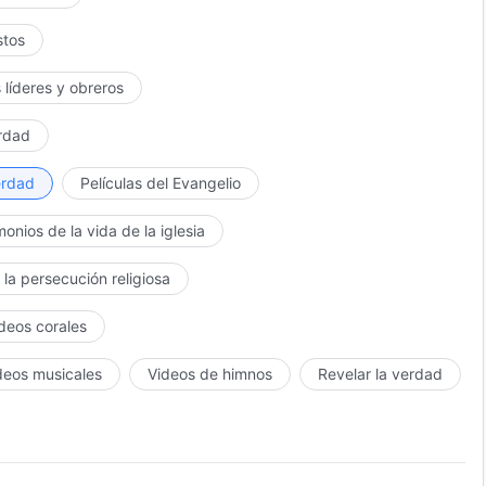
stos
 líderes y obreros
erdad
erdad
Películas del Evangelio
monios de la vida de la iglesia
 la persecución religiosa
ídeos corales
deos musicales
Videos de himnos
Revelar la verdad