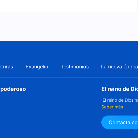
cturas
Evangelio
Testimonios
La nueva époc
dopoderoso
El reino de Di
¡El reino de Dios 
Saber más
Contacta co