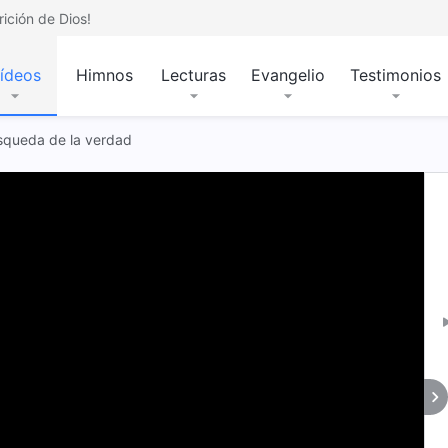
ición de Dios!
ídeos
Himnos
Lecturas
Evangelio
Testimonios
úsqueda de la verdad