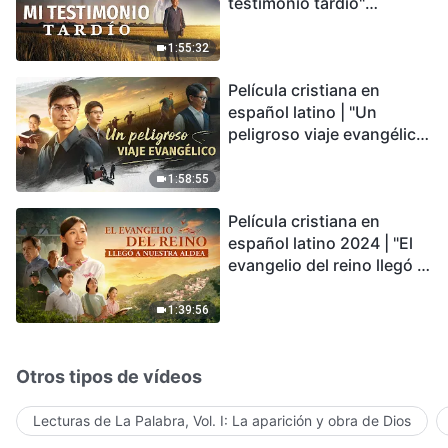
testimonio tardío"
Testimonio de
arrepentimiento
1:55:32
profundamente
Película cristiana en
conmovedor
español latino | "Un
peligroso viaje evangélico"
basada en una historia
real
1:58:55
Película cristiana en
español latino 2024 | "El
evangelio del reino llegó a
nuestra aldea"
1:39:56
Otros tipos de vídeos
Lecturas de La Palabra, Vol. I: La aparición y obra de Dios