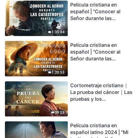
Película cristiana en
español | "Conocer al
Señor durante las
catástrofes" (Parte 2) La
Tierra se enfrenta a una
1:35:04
extinción masiva. ¿Cómo
Película cristiana en
podemos sobrevivir?
español | "Conocer al
Señor durante las
catástrofes" (Parte 1) El
desastre del fin es
1:20:53
irreversible, ¿dónde
Cortometraje cristiano｜
encontrarás refugio?
La prueba del cáncer｜Las
pruebas y los
refinamientos son
bendiciones de Dios
39:03
Película cristiana en
español latino 2024 | "Mi