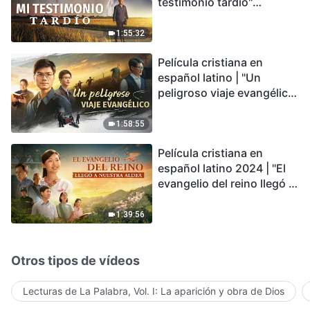
testimonio tardío"
Testimonio de
arrepentimiento
1:55:32
profundamente
Película cristiana en
conmovedor
español latino | "Un
peligroso viaje evangélico"
basada en una historia
real
1:58:55
Película cristiana en
español latino 2024 | "El
evangelio del reino llegó a
nuestra aldea"
1:39:56
Otros tipos de vídeos
Lecturas de La Palabra, Vol. I: La aparición y obra de Dios