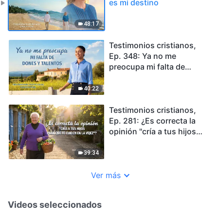
es mi destino
48:17
Testimonios cristianos,
Ep. 348: Ya no me
preocupa mi falta de
dones y talentos
40:22
Testimonios cristianos,
Ep. 281: ¿Es correcta la
opinión "cría a tus hijos
para que te cuiden en la
vejez"?
39:34
Ver más
Videos seleccionados