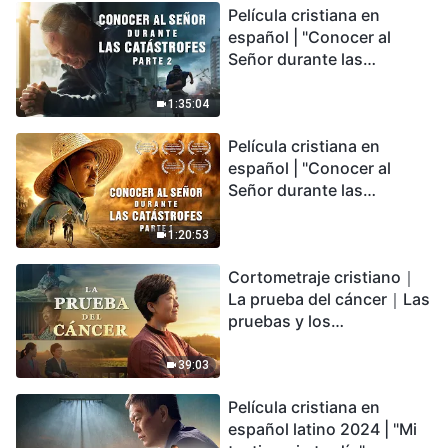
Película cristiana en
español | "Conocer al
Señor durante las
catástrofes" (Parte 2) La
Tierra se enfrenta a una
1:35:04
extinción masiva. ¿Cómo
Película cristiana en
podemos sobrevivir?
español | "Conocer al
Señor durante las
catástrofes" (Parte 1) El
desastre del fin es
1:20:53
irreversible, ¿dónde
Cortometraje cristiano｜
encontrarás refugio?
La prueba del cáncer｜Las
pruebas y los
refinamientos son
bendiciones de Dios
39:03
Película cristiana en
español latino 2024 | "Mi